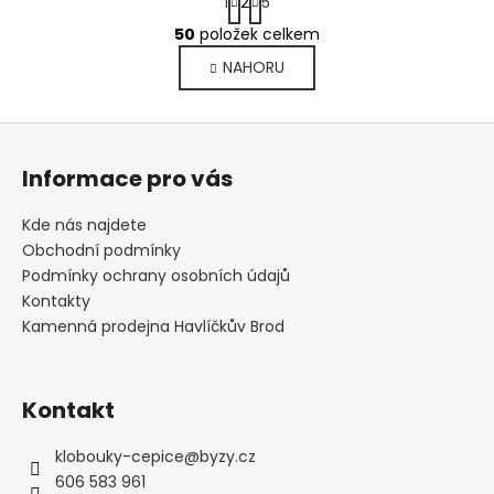
1
2
5
t
O
r
50
položek celkem
v
á
NAHORU
l
n
k
á
o
d
Z
v
a
á
á
c
Informace pro vás
n
p
í
í
p
a
Kde nás najdete
r
t
Obchodní podmínky
v
í
Podmínky ochrany osobních údajů
k
Kontakty
y
Kamenná prodejna Havlíčkův Brod
v
ý
p
Kontakt
i
s
u
klobouky-cepice
@
byzy.cz
606 583 961