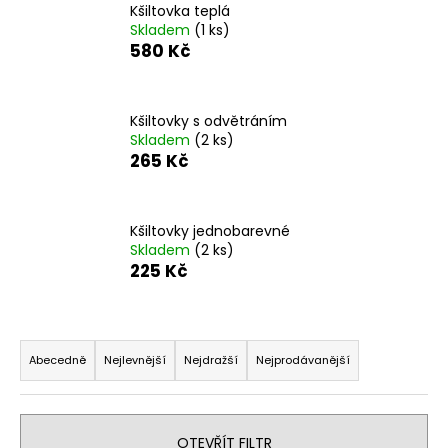
Kšiltovka teplá
a
Skladem
(1 ks)
j
580 Kč
í
t
Kšiltovky s odvětráním
?
Skladem
(2 ks)
265 Kč
Kšiltovky jednobarevné
HLEDAT
Skladem
(2 ks)
225 Kč
D
Ř
o
a
p
Abecedně
Nejlevnější
Nejdražší
Nejprodávanější
o
z
r
e
u
n
OTEVŘÍT FILTR