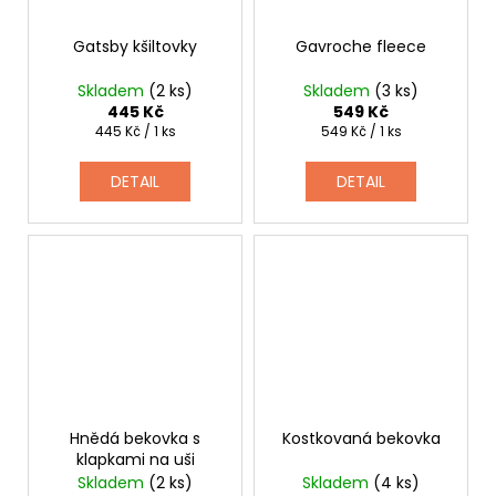
Gatsby kšiltovky
Gavroche fleece
Skladem
(2 ks)
Skladem
(3 ks)
445 Kč
549 Kč
Měrná
Měrná
445 Kč / 1 ks
549 Kč / 1 ks
cena:
cena:
DETAIL
DETAIL
Hnědá bekovka s
Kostkovaná bekovka
klapkami na uši
Skladem
(2 ks)
Skladem
(4 ks)