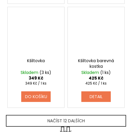
Kšiltovka
Kšiltovka barevná
kostka
Skladem
(3 ks)
Skladem
(1 ks)
349 Kč
425 Kč
Měrná
Měrná
349 Kč / 1 ks
425 Kč / 1 ks
cena:
cena:
DO KOŠÍKU
DETAIL
NAČÍST 12 DALŠÍCH
S