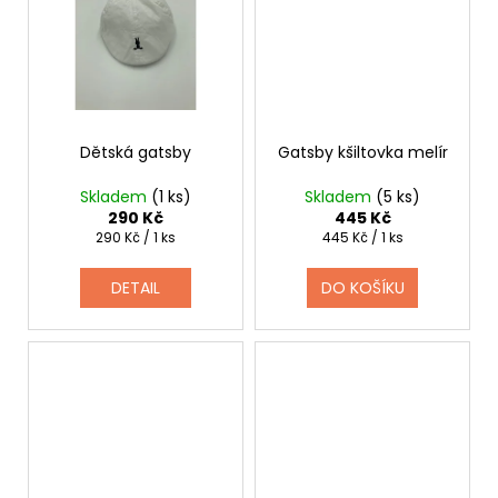
Dětská gatsby
Gatsby kšiltovka melír
Skladem
(1 ks)
Skladem
(5 ks)
290 Kč
445 Kč
Měrná
Měrná
290 Kč / 1 ks
445 Kč / 1 ks
cena:
cena:
DETAIL
DO KOŠÍKU