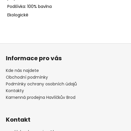
Podšívka: 100% bavlna
Ekologické
Z
á
Informace pro vás
p
a
Kde nás najdete
t
Obchodní podmínky
í
Podmínky ochrany osobních údajů
Kontakty
Kamenná prodejna Havlíčkův Brod
Kontakt