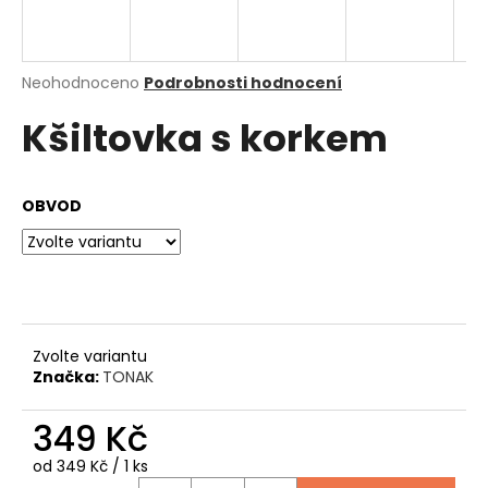
a
j
í
Průměrné
Neohodnoceno
Podrobnosti hodnocení
hodnocení
t
Kšiltovka s korkem
produktu
?
je
0,0
z
OBVOD
5
hvězdiček.
HLEDAT
D
Zvolte variantu
o
Značka:
TONAK
p
o
349 Kč
r
u
Měrná
od 349 Kč / 1 ks
cena: