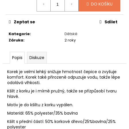
č
DO KOŠÍKU
u
j
e
Zeptat se
Sdílet
m
e
Kategorie
:
Dětské
Záruka
:
2 roky
SLAMÁK
STRAŠÁK
Popis
Diskuze
395
Kč
Korek je velmi lehký snižuje hmotnost čepice a zvyšuje
komfort. Korek také přirozeně odpuzuje vodu, takže lépe
odolává vlhkosti.
Kšilt z korku je i mírně pružný, takže se přizpůsobí tvaru
hlavě.
Motiv je do kšiltu z korku vypálen.
Materiál: 65% polyester/35% bavlna
Kšilt s přední částí: 50% korkové dřevo/25%bavlna/25%
polyester