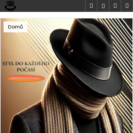
K
Přejít
Hledat
Náku
M
Přihlášen
na
o
V
obsah
Zpět
Zpět
košík
š
í
í
Domů
C
k
t
o
e
p
o
j
t
t
ř
e
e
b
v
u
j
n
e
a
t
š
e
n