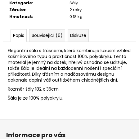
č
Kategorie
:
Šály
u
Záruka
:
2 roky
j
Hmotnost
:
0.18 kg
e
m
e
Popis
Související (6)
Diskuze
Elegantní šála s třásněmi, která kombinuje luxusní vzhled
MYSLIVECKÝ
kašmírového typu a praktičnost 100% polyakrylu. Tento
KLOBOUK
materiál je jemný na dotek, hřejivý asnadno se udržuje,
1
takže šála je ideální na každodenní nošení i speciální
450
příležitosti. Díky třásním a nadčasovému designu
Kč
dokonale doplní váš outfitběhem chladnějších dní.
Rozměr šály 182 x 35cm.
Šála je ze 100% polyakrylu.
Z
á
Informace pro vás