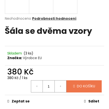
a
j
í
Průměrné
Neohodnoceno
Podrobnosti hodnocení
hodnocení
t
Šála se dvěma vzory
produktu
?
je
0,0
z
5
hvězdiček.
Skladem
(3 ks)
HLEDAT
Značka:
Výrobce EU
380 Kč
D
Měrná
380 Kč / 1 ks
o
cena:
DO KOŠÍKU
p
o
r
Zeptat se
Sdílet
u