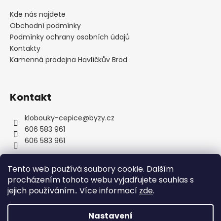
p
a
Kde nás najdete
t
Obchodní podmínky
í
Podmínky ochrany osobních údajů
Kontakty
Kamenná prodejna Havlíčkův Brod
Kontakt
klobouky-cepice
@
byzy.cz
606 583 961
606 583 961
Tento web používá soubory cookie. Dalším
procházením tohoto webu vyjadřujete souhlas s
jejich používáním.. Více informací
zde
.
Nastavení