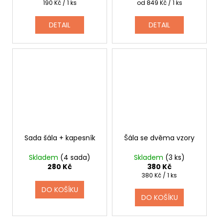
Měrná
Měrná
190 Kč / 1 ks
od 849 Kč / 1 ks
cena:
cena:
DETAIL
DETAIL
Sada šála + kapesník
Šála se dvěma vzory
Skladem
(4 sada)
Skladem
(3 ks)
280 Kč
380 Kč
Měrná
380 Kč / 1 ks
cena:
DO KOŠÍKU
DO KOŠÍKU