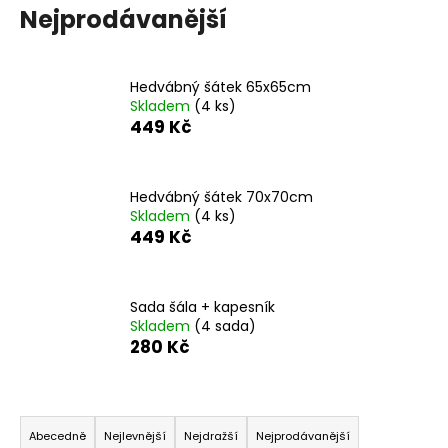
Nejprodávanější
a
j
í
Hedvábný šátek 65x65cm
t
Skladem
(4 ks)
?
449 Kč
Hedvábný šátek 70x70cm
Skladem
(4 ks)
HLEDAT
449 Kč
Sada šála + kapesník
D
Skladem
(4 sada)
o
280 Kč
p
o
r
Ř
u
a
Abecedně
Nejlevnější
Nejdražší
Nejprodávanější