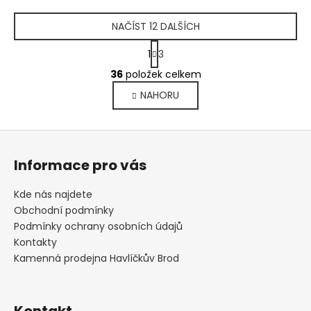
NAČÍST 12 DALŠÍCH
S
1
3
t
O
r
36
položek celkem
v
á
NAHORU
l
n
k
á
o
d
Z
v
a
á
á
c
Informace pro vás
n
p
í
í
p
a
Kde nás najdete
r
t
Obchodní podmínky
v
í
Podmínky ochrany osobních údajů
k
Kontakty
y
Kamenná prodejna Havlíčkův Brod
v
ý
p