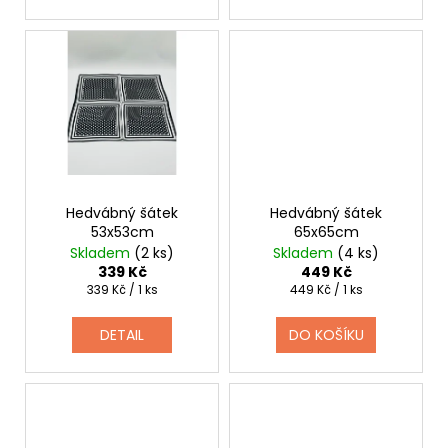
Hedvábný šátek
Hedvábný šátek
53x53cm
65x65cm
Skladem
(2 ks)
Skladem
(4 ks)
339 Kč
449 Kč
Měrná
Měrná
339 Kč / 1 ks
449 Kč / 1 ks
cena:
cena:
DETAIL
DO KOŠÍKU