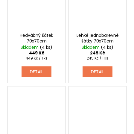
Hedvábný šátek
Lehké jednobarevné
70x70cm
šátky 70x70cm
Skladem
(4 ks)
Skladem
(4 ks)
449 Kč
245 Kč
Měrná
Měrná
449 Kč / 1 ks
245 Kč / 1 ks
cena:
cena:
DETAIL
DETAIL