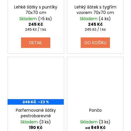
Lehké šátky s puntíky
Lehký šátek s tygřím
70x70 cm
vzorem 70x70 cm
Skladem
(>5 ks)
Skladem
(4 ks)
245 Kč
245 Kč
Měrná
Měrná
245 Kč / 1 ks
245 Kč / 1 ks
cena:
cena:
DETAIL
DO KOŠÍKU
249 KČ
–23 %
Parfemované šátky
Pončo
pestrobarevné
Skladem
(3 ks)
Skladem
(3 ks)
190 Kč
849 Kč
od