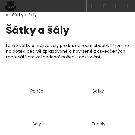
K
Přejít
Hledat
Náku
M
Přihlášen
na
o
obsah
Šátky a šály
Zpět
Zpět
košík
š
Domů
í
Šátky a šály
C
k
o
Lehké šátky a hřejivé šály pro každé roční období. Příjemné
p
na dotek, pečlivě zpracované a navržené z osvědčených
o
materiálů pro každodenní nošení i cestování.
t
ř
e
b
Pončo
Šátky
u
j
e
t
Šály
Tunely
e
n