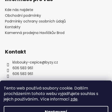
p
a
Kde nás najdete
t
Obchodní podmínky
í
Podmínky ochrany osobních údajů
Kontakty
Kamenná prodejna Havlíčkův Brod
Kontakt
klobouky-cepice
@
byzy.cz
606 583 961
606 583 961
Tento web používá soubory cookie. Dalším
procházením tohoto webu vyjadřujete souhlas s
jejich používáním.. Více informací
zde
.
Nastavení