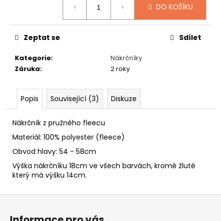
č
DO KOŠÍKU
u
j
e
Zeptat se
Sdílet
m
e
Kategorie
:
Nákrčníky
Záruka
:
2 roky
GAVROCHE
FLEECE
Popis
Související (3)
Diskuze
549
Kč
Nákrčník z pružného fleecu
Materiál: 100% polyester (fleece)
Obvod hlavy: 54 - 58cm
Výška nákrčníku 18cm ve všech barvách, kromě žluté
který má výšku 14cm.
Z
á
Informace pro vás