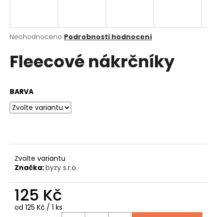
a
j
í
Průměrné
Neohodnoceno
Podrobnosti hodnocení
hodnocení
t
Fleecové nákrčníky
produktu
?
je
0,0
z
BARVA
5
hvězdiček.
HLEDAT
D
Zvolte variantu
o
Značka:
byzy s.r.o.
p
o
125 Kč
r
u
Měrná
od 125 Kč / 1 ks
cena: