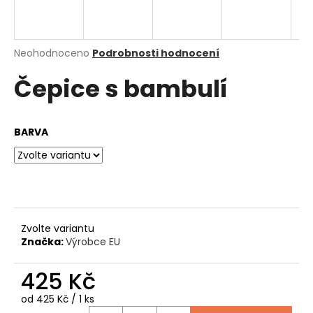
a
j
í
Průměrné
Neohodnoceno
Podrobnosti hodnocení
hodnocení
t
Čepice s bambulí
produktu
?
je
0,0
z
BARVA
5
hvězdiček.
HLEDAT
D
Zvolte variantu
o
Značka:
Výrobce EU
p
o
425 Kč
r
u
Měrná
od 425 Kč / 1 ks
cena: