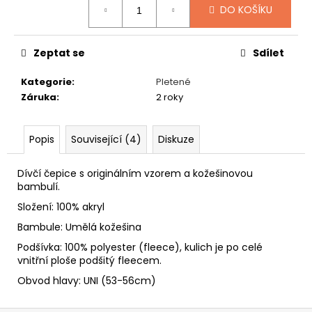
č
DO KOŠÍKU
u
j
e
Zeptat se
Sdílet
m
e
Kategorie
:
Pletené
Záruka
:
2 roky
GAVROCHE
FLEECE
Popis
Související (4)
Diskuze
549
Kč
Dívčí čepice s originálním vzorem a kožešinovou
bambulí.
Složení: 100% akryl
Bambule: Umělá kožešina
Podšívka: 100% polyester (fleece), kulich je po celé
vnitřní ploše podšitý fleecem.
Obvod hlavy: UNI (53-56cm)