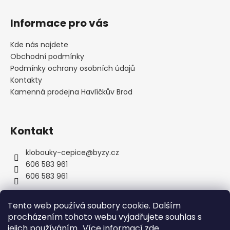
Z
á
Informace pro vás
p
a
Kde nás najdete
t
Obchodní podmínky
í
Podmínky ochrany osobních údajů
Kontakty
Kamenná prodejna Havlíčkův Brod
Kontakt
klobouky-cepice
@
byzy.cz
606 583 961
606 583 961
Tento web používá soubory cookie. Dalším
procházením tohoto webu vyjadřujete souhlas s
jejich používáním.. Více informací
zde
.