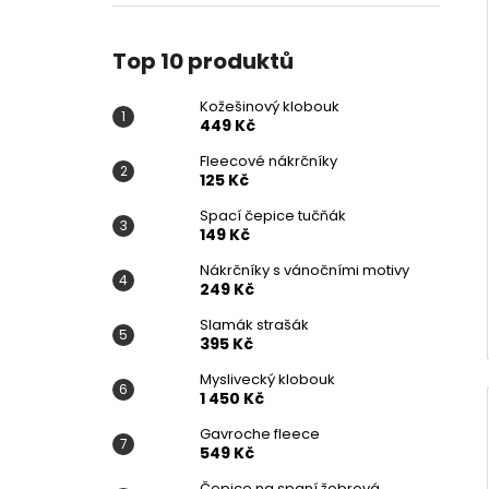
KOŽEŠINOVÝ KLOBOUK
l
449 Kč
Top 10 produktů
Kožešinový klobouk
449 Kč
Fleecové nákrčníky
125 Kč
Spací čepice tučňák
149 Kč
Nákrčníky s vánočními motivy
249 Kč
Slamák strašák
395 Kč
Myslivecký klobouk
1 450 Kč
Gavroche fleece
549 Kč
Čepice na spaní žebrová