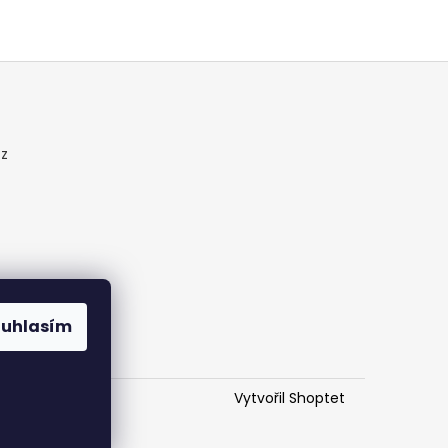
cz
ouhlasím
Vytvořil Shoptet