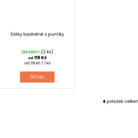
Šátky bavlněné s puntíky
Skladem
(2 ks)
119 Kč
od
Měrná
od 119 Kč / 1 ks
cena:
DETAIL
4
položek celke
O
v
l
á
d