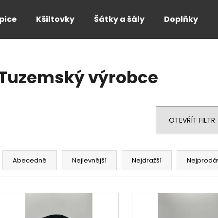
pice
Kšiltovky
Šátky a šály
Doplňky
Co potřebujete najít?
Tuzemský výrobce
HLEDAT
OTEVŘÍT FILTR
Doporučujeme
Ř
a
Abecedně
Nejlevnější
Nejdražší
Nejprodá
z
e
V
n
ý
í
p