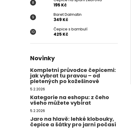
195 Kč
Baret Dalmatin
349 Kč
Čepice s bambulí
425 Kč
Novinky
Kompletní průvodce čepicemi:
jak vybrat tu pravou – od
pletených po kožešinové
5.2.2026
Kategorie na eshopu: z čeho
všeho můžete vybírat
5.2.2026
Jaro na hlavě: lehké klobouky,
čepice a šátky pro jarní počasí