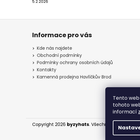
5.2.2026
Z
á
Informace pro vás
p
a
Kde nás najdete
t
Obchodní podmínky
í
Podmínky ochrany osobních údajů
Kontakty
Kamenná prodejna Havlíčkův Brod
Tento web 
tohoto webu
informací
Copyright 2026
byzyhats
. Všechna práva vyhra
Nastave