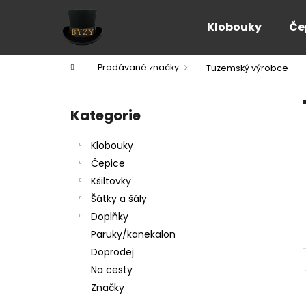
K
Přejít
na
o
Klobouky
Če
obsah
Zpět
Zpět
š
do
do
í
Domů
Prodávané značky
Tuzemský výrobce
k
obchodu
obchodu
P
o
Kategorie
Přeskočit
s
kategorie
t
Klobouky
r
Čepice
a
Kšiltovky
n
Šátky a šály
n
Doplňky
í
Paruky/kanekalon
p
Doprodej
a
Na cesty
n
Značky
e