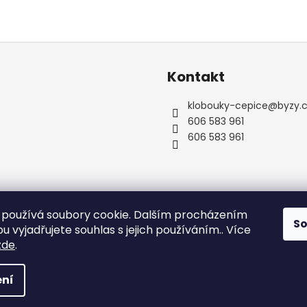
a
c
í
p
r
v
Kontakt
k
y
klobouky-cepice
@
byzy.
v
606 583 961
ý
606 583 961
p
i
s
u
používá soubory cookie. Dalším procházením
S
 vyjadřujete souhlas s jejich používáním.. Více
zde
.
zena.
Upravit nastavení cookies
ní