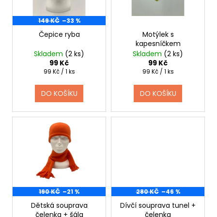
č
k
p
u
t
j
r
149 KČ
–33 %
ů
e
o
Čepice ryba
Motýlek s
m
kapesníčkem
d
e
Skladem
(2 ks)
Skladem
(2 ks)
u
99 Kč
99 Kč
k
Měrná
Měrná
99 Kč / 1 ks
99 Kč / 1 ks
cena:
cena:
GAVROCHE
t
FLEECE
DO KOŠÍKU
DO KOŠÍKU
ů
549
Kč
190 KČ
–21 %
280 KČ
–46 %
Dětská souprava
Dívčí souprava tunel +
čelenka + šála
čelenka