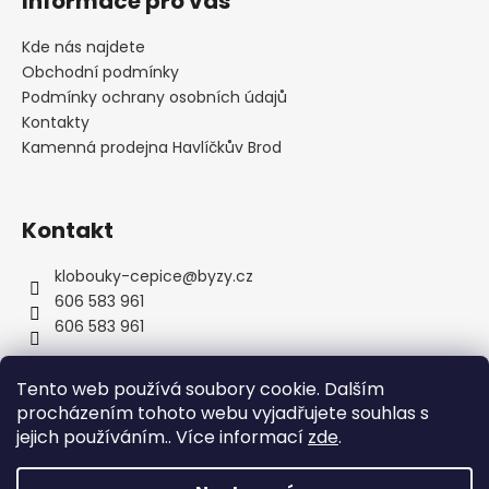
Informace pro vás
n
p
í
í
p
a
Kde nás najdete
r
t
Obchodní podmínky
v
í
Podmínky ochrany osobních údajů
k
Kontakty
y
Kamenná prodejna Havlíčkův Brod
v
ý
p
Kontakt
i
s
u
klobouky-cepice
@
byzy.cz
606 583 961
606 583 961
Tento web používá soubory cookie. Dalším
procházením tohoto webu vyjadřujete souhlas s
jejich používáním.. Více informací
zde
.