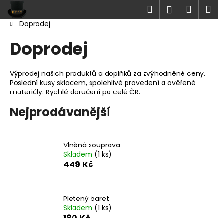
K
Přejít
Hledat
Náku
M
Přihlášen
na
o
obsah
Doprodej
Zpět
Zpět
košík
š
Domů
í
Doprodej
C
k
o
Výprodej našich produktů a doplňků za zvýhodněné ceny.
p
Poslední kusy skladem, spolehlivé provedení a ověřené
o
materiály. Rychlé doručení po celé ČR.
t
Nejprodávanější
ř
e
b
Vlněná souprava
u
Skladem
(1 ks)
449 Kč
j
e
t
Pletený baret
e
Skladem
(1 ks)
n
180 Kč