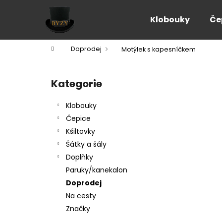
K
Přejít
na
o
Klobouky
Če
obsah
Zpět
Zpět
š
do
do
í
Domů
Doprodej
Motýlek s kapesníčkem
k
obchodu
obchodu
P
o
Kategorie
Přeskočit
s
kategorie
t
Klobouky
r
Čepice
a
Kšiltovky
n
Šátky a šály
n
Doplňky
í
Paruky/kanekalon
p
Doprodej
a
Na cesty
n
Značky
e