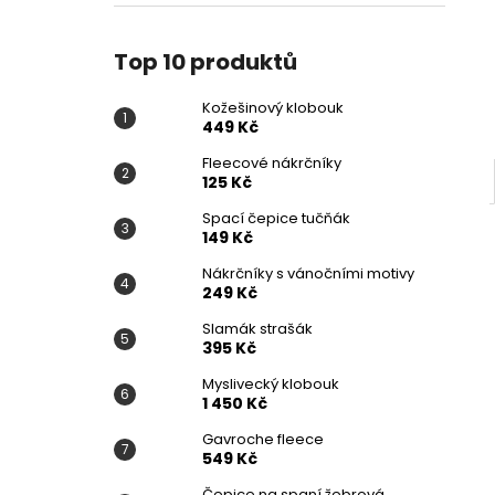
KOŽEŠINOVÝ KLOBOUK
l
449 Kč
Top 10 produktů
Kožešinový klobouk
449 Kč
Fleecové nákrčníky
125 Kč
Spací čepice tučňák
149 Kč
Nákrčníky s vánočními motivy
249 Kč
Slamák strašák
395 Kč
Myslivecký klobouk
1 450 Kč
Gavroche fleece
549 Kč
Čepice na spaní žebrová