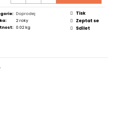
TUČŇÁK
Tisk
gorie
:
Doprodej
ka
:
2 roky
Zeptat se
tnost
:
0.02 kg
Sdílet
.