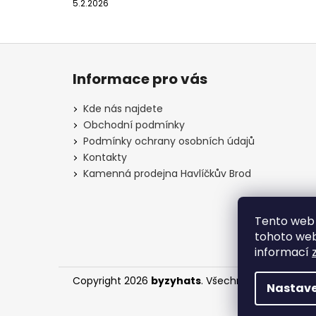
5.2.2026
Z
á
Informace pro vás
p
a
Kde nás najdete
t
Obchodní podmínky
í
Podmínky ochrany osobních údajů
Kontakty
Kamenná prodejna Havlíčkův Brod
Tento web 
tohoto webu
informací
Copyright 2026
byzyhats
. Všechna práva vyhra
Nastave