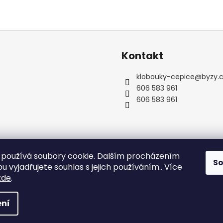
Kontakt
klobouky-cepice
@
byzy.
606 583 961
606 583 961
používá soubory cookie. Dalším procházením
S
 vyjadřujete souhlas s jejich používáním.. Více
zde
.
zena.
Upravit nastavení cookies
ní