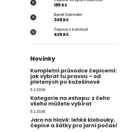
195 Kč
Baret Dalmatin
349 Kč
Čepice s bambulí
425 Kč
Novinky
Kompletní průvodce čepicemi:
jak vybrat tu pravou – od
pletených po kožešinové
5.2.2026
Kategorie na eshopu: z čeho
všeho můžete vybírat
5.2.2026
Jaro na hlavě: lehké klobouky,
čepice a šátky pro jarní počasí