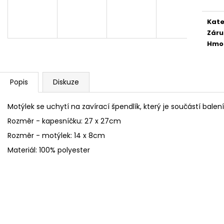
FLEECOVÉ NÁKRČNÍKY
SPACÍ ČEPICE 
125 Kč
149 Kč
Kate
Záru
Hmo
Popis
Diskuze
Motýlek se uchytí na zavírací špendlík, který je součástí balení
Rozměr - kapesníčku: 27 x 27cm
Rozměr - motýlek: 14 x 8cm
Materiál: 100% polyester