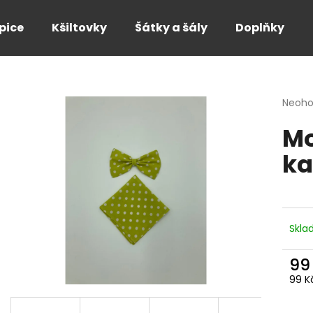
pice
Kšiltovky
Šátky a šály
Doplňky
Co potřebujete najít?
Průmě
Neoh
hodno
Mo
produ
HLEDAT
je
ka
0,0
z
5
Doporučujeme
hvězdi
Skl
99
Měr
99 Kč
cena