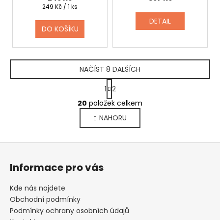
Měrná
249 Kč / 1 ks
cena:
DETAIL
DO KOŠÍKU
NAČÍST 8 DALŠÍCH
S
1
2
t
O
r
20
položek celkem
v
á
NAHORU
l
n
k
á
o
d
Z
v
a
á
á
c
Informace pro vás
n
p
í
í
p
a
Kde nás najdete
r
t
Obchodní podmínky
v
í
Podmínky ochrany osobních údajů
k