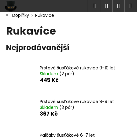
K
Přejít
Hledat
Náku
M
Přihlášen
na
o
obsah
Zpět
Zpět
Doplňky
Rukavice
košík
š
Domů
í
Rukavice
C
k
o
Nejprodávanější
p
o
t
Prstové šusťákové rukavice 9-10 let
ř
Skladem
(2 pár)
e
445 Kč
b
u
Prstové šusťákové rukavice 8-9 let
j
Skladem
(3 pár)
e
367 Kč
t
e
n
Palčáky šusťákové 6-7 let