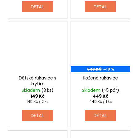
DETAIL
DETAIL
549 KČ
–18 %
Dětské rukavice s
Kožené rukavice
krytím
Skladem
(3 ks)
Skladem
(>5 pár)
149 Kč
449 Kč
Měrná
Měrná
149 Kč / 2 ks
449 Kč / 1 ks
cena:
cena:
DETAIL
DETAIL