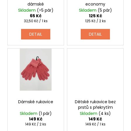
č
dámské
economy
d
u
Skladem
(>5 pár)
Skladem
(5 pár)
j
u
65 Kč
125 Kč
e
k
Měrná
Měrná
32,50 Kč / 1 ks
125 Kč / 2 ks
m
cena:
cena:
t
e
DETAIL
DETAIL
ů
SLAMÁK
STRAŠÁK
395
Kč
Dámské rukavice
Dětské rukavice bez
prstů s překrytím
Skladem
(1 pár)
Skladem
(4 ks)
149 Kč
149 Kč
Měrná
Měrná
149 Kč / 2 ks
149 Kč / 1 ks
cena:
cena: