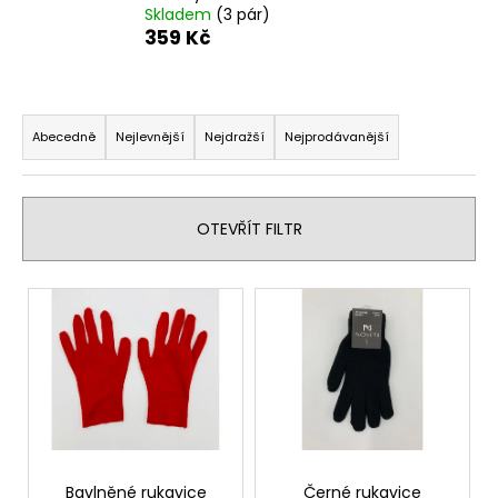
Skladem
(3 pár)
a
359 Kč
j
í
Ř
t
a
?
Abecedně
Nejlevnější
Nejdražší
Nejprodávanější
z
e
n
OTEVŘÍT FILTR
í
HLEDAT
p
V
r
ý
o
p
D
d
o
i
u
p
s
k
o
p
r
t
r
u
ů
o
Bavlněné rukavice
Černé rukavice