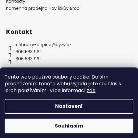
Kontakty
y
Kamenná prodejna Havlíčkův Brod
v
ý
p
Kontakt
i
s
u
klobouky-cepice
@
byzy.cz
606 583 961
606 583 961
Tento web používá soubory cookie. Dalším
procházením tohoto webu vyjadřujete souhlas s
jejich používáním.. Více informací
zde
.
Nastavení
Vytvořil Shoptet
Copyright 2026
byzyhats
. Všechna práva vyhrazena.
Souhlasím
Upravit nastavení cookies