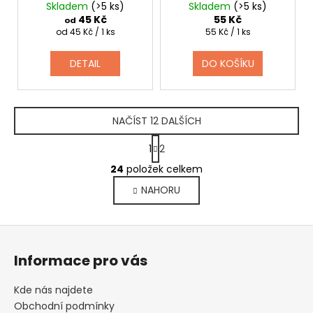
Skladem
(>5 ks)
Skladem
(>5 ks)
45 Kč
55 Kč
od
Měrná
Měrná
od 45 Kč / 1 ks
55 Kč / 1 ks
cena:
cena:
DETAIL
DO KOŠÍKU
NAČÍST 12 DALŠÍCH
S
1
2
t
O
r
24
položek celkem
v
á
NAHORU
l
n
k
á
o
d
Z
v
a
á
á
c
Informace pro vás
n
p
í
í
p
a
Kde nás najdete
r
t
Obchodní podmínky