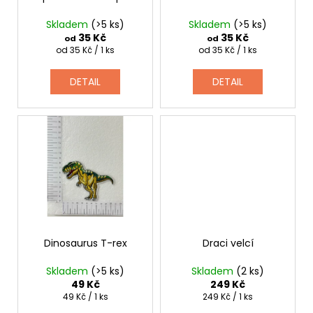
č
d
u
Skladem
(>5 ks)
Skladem
(>5 ks)
j
u
35 Kč
35 Kč
od
od
e
k
Měrná
Měrná
od 35 Kč / 1 ks
od 35 Kč / 1 ks
m
cena:
cena:
t
e
DETAIL
DETAIL
ů
SPACÍ
ČEPICE
TUČŇÁK
149
Kč
Dinosaurus T-rex
Draci velcí
Skladem
(>5 ks)
Skladem
(2 ks)
49 Kč
249 Kč
Měrná
Měrná
49 Kč / 1 ks
249 Kč / 1 ks
cena:
cena: