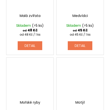
Malá zvířata
Medvídci
Skladem
(>5 ks)
Skladem
(>5 ks)
48 Kč
45 Kč
od
od
Měrná
Měrná
od 48 Kč / 1 ks
od 45 Kč / 1 ks
cena:
cena:
DETAIL
DETAIL
Mořské ryby
Motýl