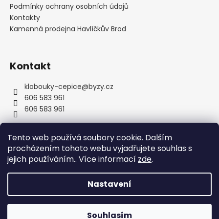
v
í
Podmínky ochrany osobních údajů
k
Kontakty
y
Kamenná prodejna Havlíčkův Brod
v
ý
p
Kontakt
i
s
u
klobouky-cepice
@
byzy.cz
606 583 961
606 583 961
Tento web používá soubory cookie. Dalším
procházením tohoto webu vyjadřujete souhlas s
jejich používáním.. Více informací
zde
.
Nastavení
Vytvořil Shoptet
Copyright 2026
byzyhats
. Všechna práva vyhrazena.
Souhlasím
Upravit nastavení cookies