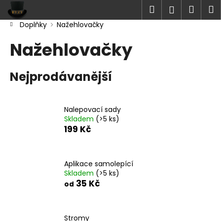
K
Přejít
Hledat
Náku
M
Přihlášen
na
o
obsah
Zpět
Zpět
Doplňky
Nažehlovačky
košík
š
Domů
í
Nažehlovačky
C
k
o
Nejprodávanější
p
o
t
Nalepovací sady
ř
Skladem
(>5 ks)
e
199 Kč
b
u
Aplikace samolepící
j
Skladem
(>5 ks)
e
35 Kč
od
t
e
n
Stromy