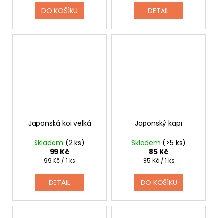
DO KOŠÍKU
DETAIL
Japonská koi velká
Japonský kapr
Skladem
(2 ks)
Skladem
(>5 ks)
99 Kč
85 Kč
Měrná
Měrná
99 Kč / 1 ks
85 Kč / 1 ks
cena:
cena:
DETAIL
DO KOŠÍKU