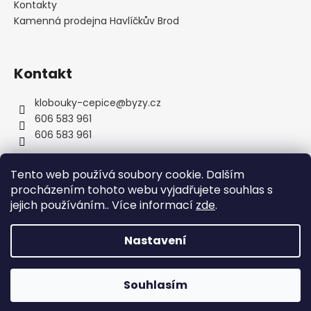
Kontakty
Kamenná prodejna Havlíčkův Brod
Kontakt
klobouky-cepice
@
byzy.cz
606 583 961
606 583 961
Tento web používá soubory cookie. Dalším
procházením tohoto webu vyjadřujete souhlas s
jejich používáním.. Více informací
zde
.
Nastavení
Vytvořil Shoptet
Copyright 2026
byzyhats
. Všechna práva vyhrazena.
Souhlasím
Upravit nastavení cookies