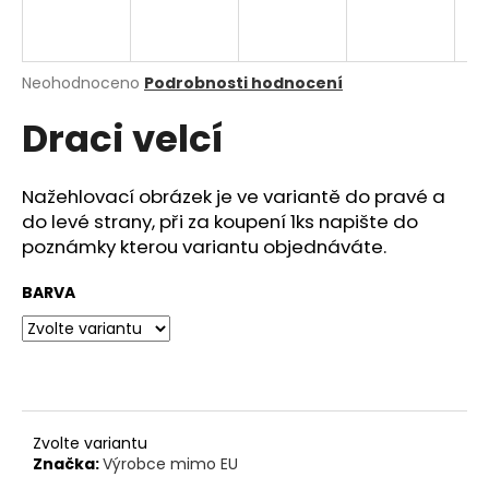
a
j
í
Průměrné
Neohodnoceno
Podrobnosti hodnocení
hodnocení
t
Draci velcí
produktu
?
je
0,0
z
Nažehlovací obrázek je ve variantě do pravé a
5
do levé strany, při za koupení 1ks napište do
hvězdiček.
poznámky kterou variantu objednáváte.
HLEDAT
BARVA
D
o
p
o
r
Zvolte variantu
Značka:
Výrobce mimo EU
u