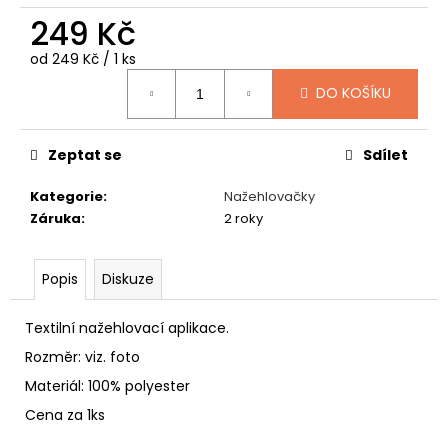
č
249 Kč
u
j
Měrná
od 249 Kč / 1 ks
e
cena:
m
DO KOŠÍKU
e
Zeptat se
Sdílet
FLEECOVÉ
NÁKRČNÍKY
Kategorie
:
Nažehlovačky
125
Záruka
:
2 roky
Kč
Popis
Diskuze
Textilní nažehlovací aplikace.
Rozměr: viz. foto
Materiál: 100% polyester
Cena za 1ks