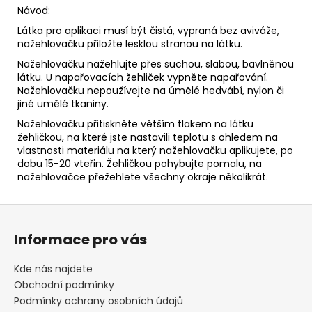
Návod:
Látka pro aplikaci musí být čistá, vypraná bez aviváže,
nažehlovačku přiložte lesklou stranou na látku.
Nažehlovačku nažehlujte přes suchou, slabou, bavlněnou
látku. U napařovacích žehliček vypněte napařování.
Nažehlovačku nepoužívejte na úmělé hedvábí, nylon či
jiné umělé tkaniny.
Nažehlovačku přitiskněte větším tlakem na látku
žehličkou, na které jste nastavili teplotu s ohledem na
vlastnosti materiálu na který nažehlovačku aplikujete, po
dobu 15-20 vteřin. Žehličkou pohybujte pomalu, na
nažehlovačce přežehlete všechny okraje několikrát.
Z
á
Informace pro vás
p
a
Kde nás najdete
t
Obchodní podmínky
í
Podmínky ochrany osobních údajů