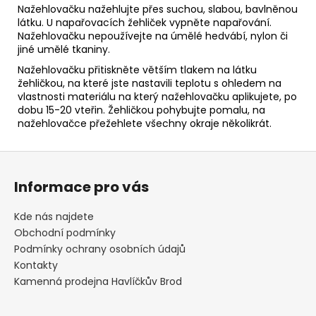
Nažehlovačku nažehlujte přes suchou, slabou, bavlněnou
látku. U napařovacích žehliček vypněte napařování.
Nažehlovačku nepoužívejte na úmělé hedvábí, nylon či
jiné umělé tkaniny.
Nažehlovačku přitiskněte větším tlakem na látku
žehličkou, na které jste nastavili teplotu s ohledem na
vlastnosti materiálu na který nažehlovačku aplikujete, po
dobu 15-20 vteřin. Žehličkou pohybujte pomalu, na
nažehlovačce přežehlete všechny okraje několikrát.
Z
á
Informace pro vás
p
a
Kde nás najdete
t
Obchodní podmínky
í
Podmínky ochrany osobních údajů
Kontakty
Kamenná prodejna Havlíčkův Brod