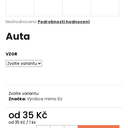
a
j
í
Průměrné
Neohodnoceno
Podrobnosti hodnocení
hodnocení
t
Auta
produktu
?
je
0,0
z
VZOR
5
hvězdiček.
HLEDAT
D
Zvolte variantu
o
Značka:
Výrobce mimo EU
p
o
od
35 Kč
r
u
Měrná
od 35 Kč / 1 ks
cena: