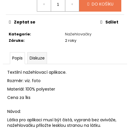
č
DO KOŠÍKU
u
j
e
Zeptat se
Sdílet
m
e
Kategorie
:
Nažehlovačky
Záruka
:
2 roky
KOŽEŠINOVÝ
KLOBOUK
Popis
Diskuze
449
Kč
Textilní nažehlovací aplikace.
Rozměr: viz. foto
Materiál: 100% polyester
Cena za 1ks
Návod:
Látka pro aplikaci musí být čistá, vypraná bez aviváže,
nažehlovačku přiložte lesklou stranou na látku.