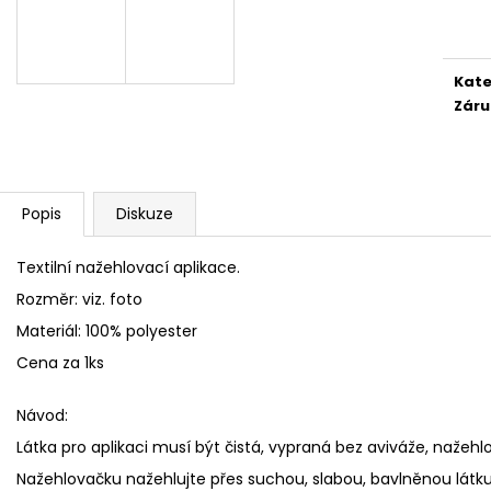
cena
FLEECOVÉ NÁKRČNÍKY
SPACÍ ČEPICE 
125 Kč
149 Kč
Kate
Záru
Popis
Diskuze
Textilní nažehlovací aplikace.
Rozměr: viz. foto
Materiál: 100% polyester
Cena za 1ks
Návod:
Látka pro aplikaci musí být čistá, vypraná bez aviváže, nažehlo
Nažehlovačku nažehlujte přes suchou, slabou, bavlněnou látk