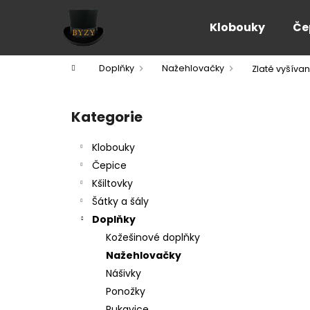
K
Přejít
na
o
Klobouky
Če
obsah
Zpět
Zpět
š
do
do
í
Domů
Doplňky
Nažehlovačky
Zlatě vyšíva
k
obchodu
obchodu
P
o
Kategorie
Přeskočit
s
kategorie
t
Klobouky
r
Čepice
a
Kšiltovky
n
Šátky a šály
n
Doplňky
í
Kožešinové doplňky
p
Nažehlovačky
a
Nášivky
n
Ponožky
e
Rukavice