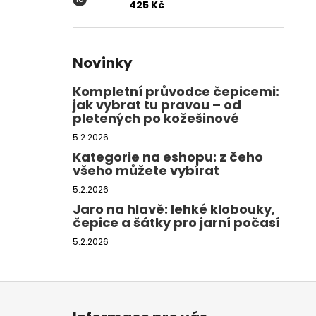
425 Kč
Novinky
Kompletní průvodce čepicemi:
jak vybrat tu pravou – od
pletených po kožešinové
5.2.2026
Kategorie na eshopu: z čeho
všeho můžete vybírat
5.2.2026
Jaro na hlavě: lehké klobouky,
čepice a šátky pro jarní počasí
5.2.2026
Z
á