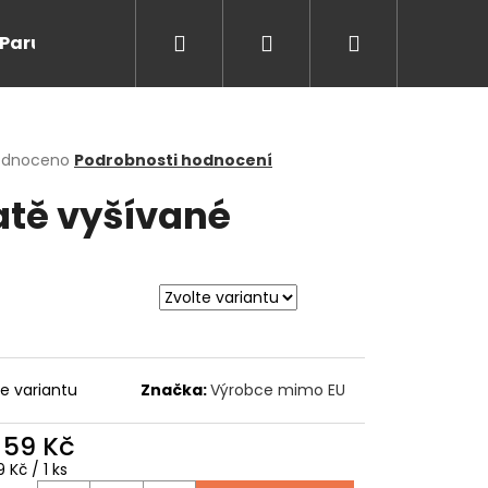
Hledat
Přihlášení
Nákupní
Paruky/kanekalon
Doprodej
Na cesty
O
košík
rné
odnoceno
Podrobnosti hodnocení
cení
atě vyšívané
ktu
ček.
te variantu
Značka:
Výrobce mimo EU
Následující
d
59 Kč
ná
 Kč / 1 ks