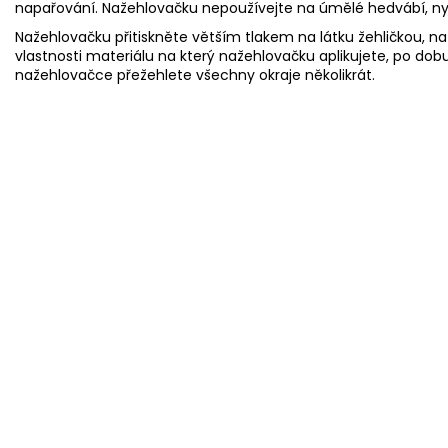
napařování. Nažehlovačku nepoužívejte na úmělé hedvábí, nylo
Nažehlovačku přitiskněte větším tlakem na látku žehličkou, na 
vlastnosti materiálu na který nažehlovačku aplikujete, po dob
nažehlovačce přežehlete všechny okraje několikrát.