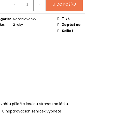
:
TUČŇÁK
DO KOŠÍKU
Tisk
gorie
:
Nažehlovačky
ka
:
2 roky
Zeptat se
Sdílet
vačku přiložte lesklou stranou na látku.
u. U napařovacích žehliček vypněte