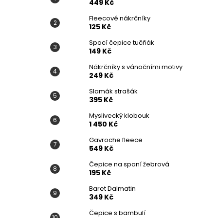
449 Kč
Fleecové nákrčníky
125 Kč
Spací čepice tučňák
149 Kč
Nákrčníky s vánočními motivy
249 Kč
Slamák strašák
395 Kč
Myslivecký klobouk
1 450 Kč
Gavroche fleece
549 Kč
Čepice na spaní žebrová
195 Kč
Baret Dalmatin
349 Kč
Čepice s bambulí