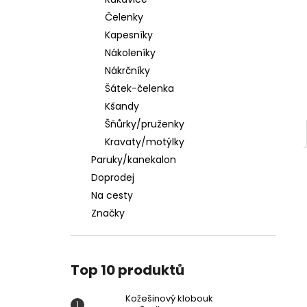
KOŽEŠINOVÝ KLOBOUK
l
Čelenky
449 Kč
Kapesníky
Nákoleníky
Nákrčníky
Šátek-čelenka
Kšandy
Šňůrky/pruženky
Kravaty/motýlky
Paruky/kanekalon
Doprodej
Na cesty
Značky
Top 10 produktů
Kožešinový klobouk