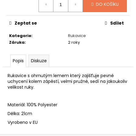
č
DO KOŠÍKU
u
j
e
Zeptat se
Sdílet
m
e
Kategorie
:
Rukavice
Záruka
:
2 roky
GAVROCHE
FLEECE
Popis
Diskuze
549
Kč
Rukavice s ohrnutým lemem který zajišťuje pevné
uchycení kolem zápěstí, velmi pružné, sedí na jakoukoliv
velikost ruky.
Materiál: 100% Polyester
Délka: 21cm
Vyrobeno v EU