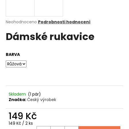
a
j
í
Průměrné
Neohodnoceno
Podrobnosti hodnocení
hodnocení
t
Dámské rukavice
produktu
?
je
0,0
z
BARVA
5
hvězdiček.
HLEDAT
D
Skladem
(1 pár)
o
Značka:
Český výrobek
p
o
149 Kč
r
u
Měrná
149 Kč / 2 ks
cena: