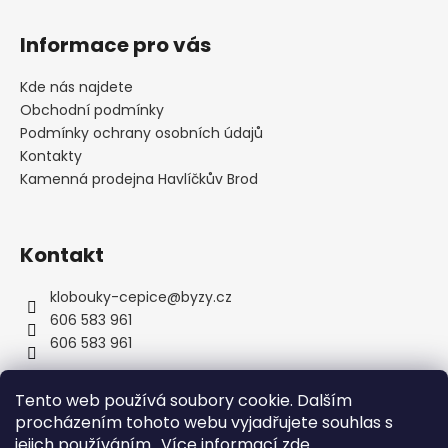
Z
á
Informace pro vás
p
a
Kde nás najdete
t
Obchodní podmínky
í
Podmínky ochrany osobních údajů
Kontakty
Kamenná prodejna Havlíčkův Brod
Kontakt
klobouky-cepice
@
byzy.cz
606 583 961
606 583 961
Tento web používá soubory cookie. Dalším
procházením tohoto webu vyjadřujete souhlas s
jejich používáním.. Více informací
zde
.