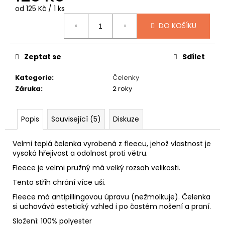
č
Měrná
od 125 Kč / 1 ks
u
cena:
j
DO KOŠÍKU
e
m
e
Zeptat se
Sdílet
Kategorie
:
Čelenky
MYSLIVECKÝ
Záruka
:
2 roky
KLOBOUK
1
450
Popis
Související (5)
Diskuze
Kč
Velmi teplá čelenka vyrobená z fleecu, jehož vlastnost je
vysoká hřejivost a odolnost proti větru.
Fleece je velmi pružný má velký rozsah velikosti.
Tento střih chrání více uši.
Fleece má antipillingovou úpravu (nežmolkuje). Čelenka
si uchovává estetický vzhled i po častém nošení a praní.
Složení: 100% polyester