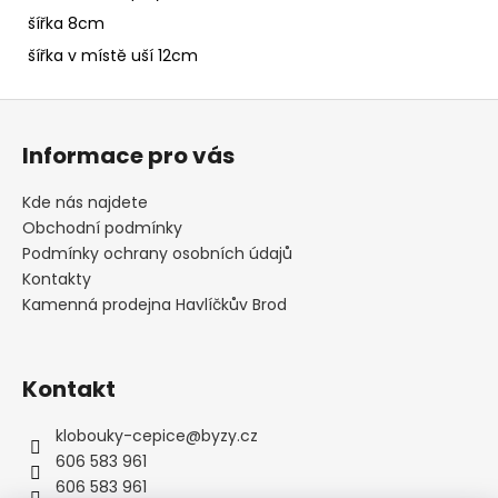
šířka 8cm
šířka v místě uší 12cm
Z
á
Informace pro vás
p
a
Kde nás najdete
t
Obchodní podmínky
í
Podmínky ochrany osobních údajů
Kontakty
Kamenná prodejna Havlíčkův Brod
Kontakt
klobouky-cepice
@
byzy.cz
606 583 961
606 583 961