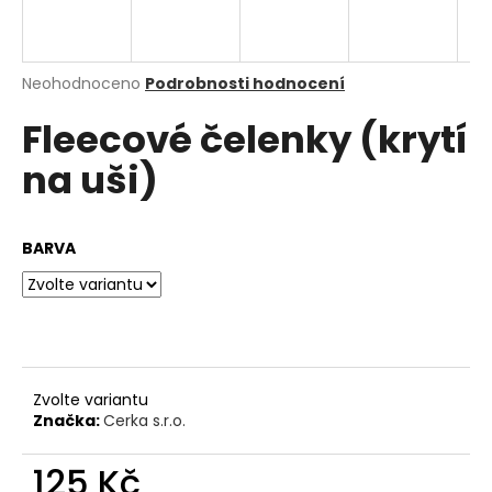
a
j
í
Průměrné
Neohodnoceno
Podrobnosti hodnocení
hodnocení
t
Fleecové čelenky (krytí
produktu
?
je
na uši)
0,0
z
5
hvězdiček.
BARVA
HLEDAT
D
o
p
Zvolte variantu
o
Značka:
Cerka s.r.o.
r
u
125 Kč