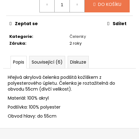
č
DO KOŠÍKU
u
j
e
Zeptat se
Sdílet
m
e
Kategorie
:
Čelenky
Záruka
:
2 roky
NÁKRČNÍKY
S
Popis
Související (6)
Diskuze
VÁNOČNÍMI
MOTIVY
249
Hřejivá akrylová čelenka podšitá kožíškem z
Kč
polyesterového úpletu. Čelenka je roztažitelná do
obvodu 55cm (dívčí velikost).
Materiál: 100% akryl
Podšívka: 100% polyester
Obvod hlavy: do 55cm
Z