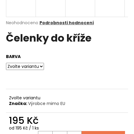
a
j
í
Průměrné
Neohodnoceno
Podrobnosti hodnocení
hodnocení
t
Čelenky do kříže
produktu
?
je
0,0
z
BARVA
5
hvězdiček.
HLEDAT
D
Zvolte variantu
o
Značka:
Výrobce mimo EU
p
o
195 Kč
r
u
Měrná
od 195 Kč / 1 ks
cena: