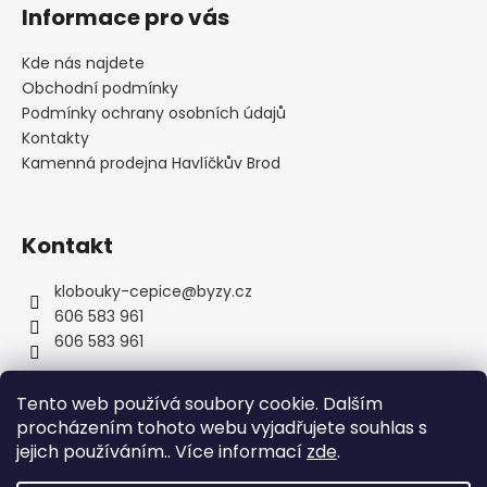
á
Informace pro vás
p
a
Kde nás najdete
t
Obchodní podmínky
í
Podmínky ochrany osobních údajů
Kontakty
Kamenná prodejna Havlíčkův Brod
Kontakt
klobouky-cepice
@
byzy.cz
606 583 961
606 583 961
Tento web používá soubory cookie. Dalším
procházením tohoto webu vyjadřujete souhlas s
jejich používáním.. Více informací
zde
.