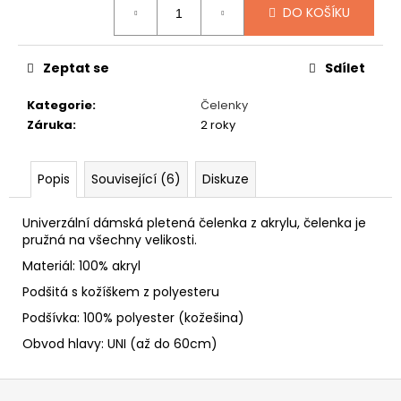
č
DO KOŠÍKU
u
j
e
Zeptat se
Sdílet
m
e
Kategorie
:
Čelenky
Záruka
:
2 roky
SLAMÁK
STRAŠÁK
Popis
Související (6)
Diskuze
395
Kč
Univerzální dámská pletená čelenka z akrylu, čelenka je
pružná na všechny velikosti.
Materiál: 100% akryl
Podšitá s kožíškem z polyesteru
Podšívka: 100% polyester (kožešina)
Obvod hlavy: UNI (až do 60cm)
Z