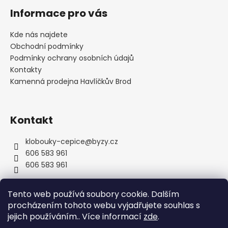
á
Informace pro vás
p
a
Kde nás najdete
t
Obchodní podmínky
í
Podmínky ochrany osobních údajů
Kontakty
Kamenná prodejna Havlíčkův Brod
Kontakt
klobouky-cepice
@
byzy.cz
606 583 961
606 583 961
Tento web používá soubory cookie. Dalším
procházením tohoto webu vyjadřujete souhlas s
jejich používáním.. Více informací
zde
.