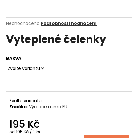
a
j
í
Průměrné
Neohodnoceno
Podrobnosti hodnocení
hodnocení
t
Vyteplené čelenky
produktu
?
je
0,0
z
BARVA
5
hvězdiček.
HLEDAT
D
Zvolte variantu
o
Značka:
Výrobce mimo EU
p
o
195 Kč
r
u
Měrná
od 195 Kč / 1 ks
cena: