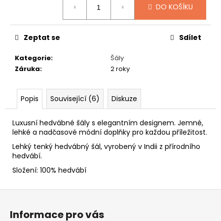
č
DO KOŠÍKU
u
j
e
Zeptat se
Sdílet
m
e
Kategorie
:
Šály
Záruka
:
2 roky
BARET
DALMATIN
Popis
Související (6)
Diskuze
349
Kč
Luxusní hedvábné šály s elegantním designem. Jemné,
lehké a nadčasové módní doplňky pro každou příležitost.
Lehký tenký hedvábný šál, vyrobený v Indii z přírodního
hedvábí.
Složení: 100% hedvábí
Z
á
Informace pro vás