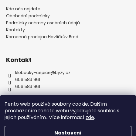
p
a
Kde nás najdete
t
Obchodní podmínky
í
Podmínky ochrany osobních údajů
Kontakty
Kamenná prodejna Havlíčkův Brod
Kontakt
klobouky-cepice
@
byzy.cz
606 583 961
606 583 961
Tento web používá soubory cookie. Dalším
procházením tohoto webu vyjadřujete souhlas s
jejich používáním.. Více informací
zde
.
Nastavení