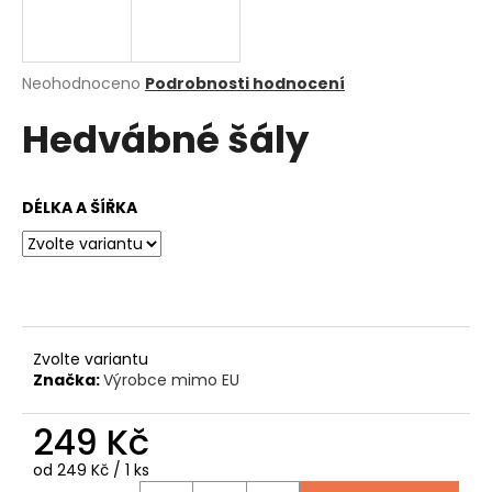
a
j
í
Průměrné
Neohodnoceno
Podrobnosti hodnocení
hodnocení
t
Hedvábné šály
produktu
?
je
0,0
z
DÉLKA A ŠÍŘKA
5
hvězdiček.
HLEDAT
D
Zvolte variantu
o
Značka:
Výrobce mimo EU
p
o
249 Kč
r
u
Měrná
od 249 Kč / 1 ks
cena: