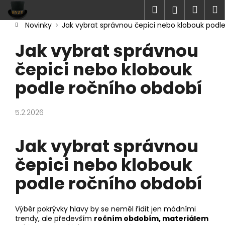
K
Přejít
Hledat
Náku
M
Přihlášen
na
o
obsah
Zpět
Zpět
Novinky
Jak vybrat správnou čepici nebo klobouk podl
košík
š
Domů
í
Jak vybrat správnou
P
C
k
o
čepici nebo klobouk
o
s
p
podle ročního období
t
o
r
t
a
5.2.2026
ř
n
e
n
Jak vybrat správnou
b
í
u
čepici nebo klobouk
p
j
a
podle ročního období
e
n
t
e
e
Výběr pokrývky hlavy by se neměl řídit jen módními
l
trendy, ale především
ročním obdobím, materiálem
n