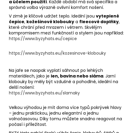
a účelem použití
. Každé období má svá specifika a
a
správná volba výrazně ovlivní komfort nošení.
j
V zimě je klíčové udržet teplo. Ideální jsou
vyteplené
í
čepice
,
kožešinové klobouky
a
fleecové doplňky
,
které chrání před mrazem i větrem. Skvělým
t
kompromisem mezi funkčností a stylem jsou například:
?
https://www.byzyhats.eu/cepice
https://www.byzyhats.eu/kozesinove-klobouky
HLEDAT
Na jaře se naopak vyplatí sáhnout po lehkých
materiálech, jako je
len, bavlna nebo sláma
. Jarní
klobouky by měly být vzdušné a pohodlné, ideální na
delší nošení:
https://www.byzyhats.eu/slamaky
D
o
p
Velkou výhodou je mít doma více typů pokrývek hlavy
– jednu praktickou, jednu elegantní a jednu
o
volnočasovou. Díky tomu můžete snadno reagovat na
r
počasí i příležitost.
u