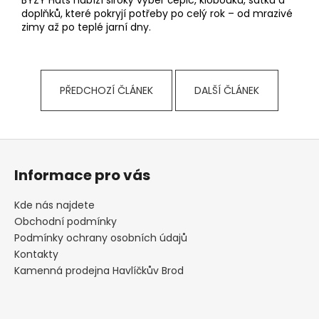
č
BYZY Hats nabízí široký výběr čepic, klobouků, šátků a
doplňků, které pokryjí potřeby po celý rok – od mrazivé
u
zimy až po teplé jarní dny.
j
e
m
e
PŘEDCHOZÍ ČLÁNEK
DALŠÍ ČLÁNEK
FLEECOVÉ
NÁKRČNÍKY
Z
125
á
Kč
Informace pro vás
p
a
Kde nás najdete
t
Obchodní podmínky
í
Podmínky ochrany osobních údajů
Kontakty
Kamenná prodejna Havlíčkův Brod