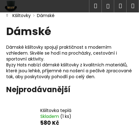
K
Přejít
Hledat
Náku
M
Přihlášen
na
o
obsah
Zpět
Zpět
Kšiltovky
Dámské
košík
š
Domů
í
Dámské
C
k
o
Dámské kšiltovky spojují praktičnost s moderním
p
vzhledem. Skvěle se hodí na procházky, cestování i
o
sportovní aktivity.
t
Byzy Hats nabízí dámské kšiltovky z kvalitních materiálů,
které jsou lehké, příjemné na nošení a pečlivě zpracované
ř
tak, aby poskytovaly pohodlí po celý den.
e
Nejprodávanější
b
u
j
Kšiltovka teplá
e
Skladem
(1 ks)
t
580 Kč
e
n