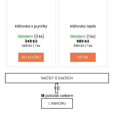
Kšiltovka s puntíky
Kšiltovka teplá
Skladem
(3 ks)
Skladem
(1 ks)
349 Kč
580 Kč
Měrná
Měrná
349 Kč / 1 ks
580 Kč / 1 ks
cena:
cena:
DO KOŠÍKU
DETAIL
NAČÍST 6 DALŠÍCH
S
1
2
t
O
r
18
položek celkem
v
á
NAHORU
l
n
k
á