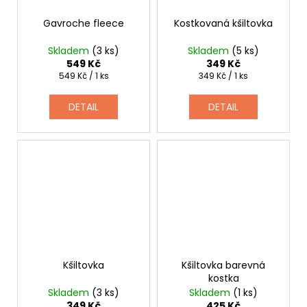
Gavroche fleece
Kostkovaná kšiltovka
Skladem
(3 ks)
Skladem
(5 ks)
549 Kč
349 Kč
Měrná
Měrná
549 Kč / 1 ks
349 Kč / 1 ks
cena:
cena:
DETAIL
DETAIL
Kšiltovka
Kšiltovka barevná
kostka
Skladem
(3 ks)
Skladem
(1 ks)
349 Kč
425 Kč