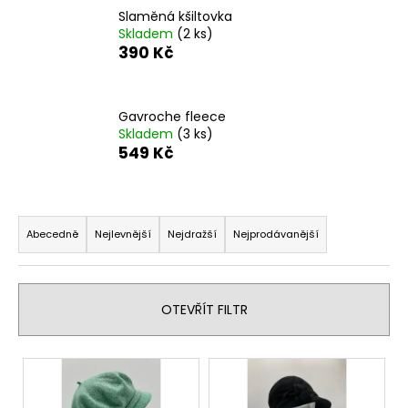
Slaměná kšiltovka
a
Skladem
(2 ks)
j
390 Kč
í
t
?
Gavroche fleece
Skladem
(3 ks)
549 Kč
Ř
HLEDAT
a
Abecedně
Nejlevnější
Nejdražší
Nejprodávanější
z
e
D
n
o
OTEVŘÍT FILTR
í
p
o
p
V
r
r
ý
u
o