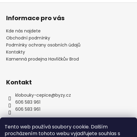
o
d
Z
v
a
á
á
c
Informace pro vás
n
p
í
í
p
a
Kde nás najdete
r
t
Obchodní podmínky
v
í
Podmínky ochrany osobních údajů
k
Kontakty
y
Kamenná prodejna Havlíčkův Brod
v
ý
p
Kontakt
i
s
u
klobouky-cepice
@
byzy.cz
606 583 961
606 583 961
Tento web používá soubory cookie. Dalším
procházením tohoto webu vyjadřujete souhlas s