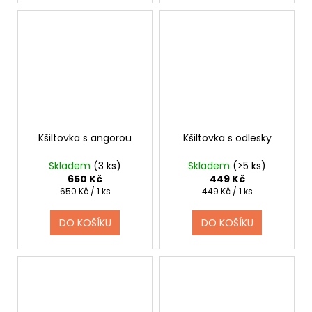
Kšiltovka s angorou
Kšiltovka s odlesky
Skladem
(3 ks)
Skladem
(>5 ks)
650 Kč
449 Kč
Měrná
Měrná
650 Kč / 1 ks
449 Kč / 1 ks
cena:
cena:
DO KOŠÍKU
DO KOŠÍKU