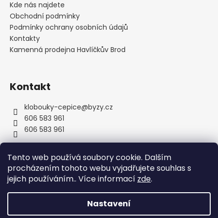
a
Kde nás najdete
t
Obchodní podmínky
í
Podmínky ochrany osobních údajů
Kontakty
Kamenná prodejna Havlíčkův Brod
Kontakt
klobouky-cepice
@
byzy.cz
606 583 961
606 583 961
Tento web používá soubory cookie. Dalším
procházením tohoto webu vyjadřujete souhlas s
jejich používáním.. Více informací
zde
.
Nastavení
Vytvořil Shoptet