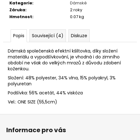
č
Kategorie
:
Dámské
u
Záruka
:
2 roky
j
Hmotnost
:
0.07 kg
e
m
e
Popis
Související (4)
Diskuze
Dámská společenská efektní kšiltovka, díky složení
FLEECOVÉ
materiálu a vypodšívkování, je vhodná i do zimního
NÁKRČNÍKY
období ne však do velkých mrazů z důvodu zdobení
125
koženkou.
Kč
Složení: 48% polyester, 34% vlna, 15% polyakryl, 3%
polyuretan
Podšívka: 56% acetát, 44% viskóza
Vel.: ONE SIZE (55,5cm)
Z
á
Informace pro vás
p