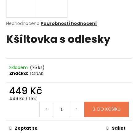
a
j
í
Průměrné
Neohodnoceno
Podrobnosti hodnocení
hodnocení
t
Kšiltovka s odlesky
produktu
?
je
0,0
z
5
hvězdiček.
Skladem
(>5 ks)
HLEDAT
Značka:
TONAK
449 Kč
D
Měrná
449 Kč / 1 ks
o
cena:
DO KOŠÍKU
p
o
r
Zeptat se
Sdílet
u