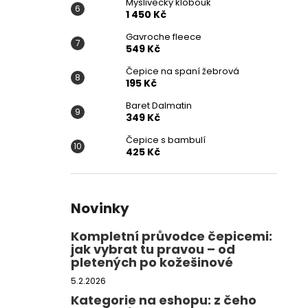
Myslivecký klobouk
1 450 Kč
Gavroche fleece
549 Kč
Čepice na spaní žebrová
195 Kč
Baret Dalmatin
349 Kč
Čepice s bambulí
425 Kč
Novinky
Kompletní průvodce čepicemi:
jak vybrat tu pravou – od
pletených po kožešinové
5.2.2026
Kategorie na eshopu: z čeho