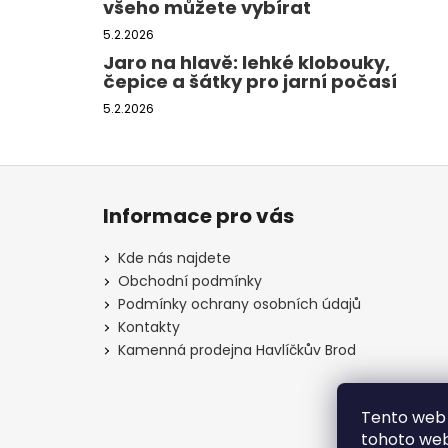
všeho můžete vybírat
5.2.2026
Jaro na hlavě: lehké klobouky,
čepice a šátky pro jarní počasí
5.2.2026
Z
á
Informace pro vás
p
a
Kde nás najdete
t
Obchodní podmínky
í
Podmínky ochrany osobních údajů
Kontakty
Kamenná prodejna Havlíčkův Brod
Tento web 
tohoto webu