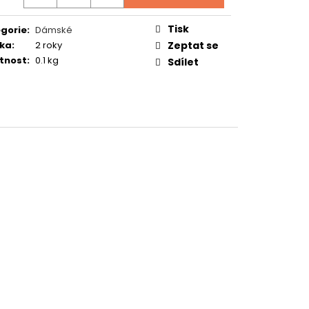
TUČŇÁK
Tisk
gorie
:
Dámské
ka
:
2 roky
Zeptat se
tnost
:
0.1 kg
Sdílet