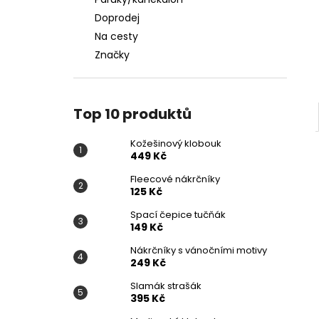
KOŽEŠINOVÝ KLOBOUK
l
Doprodej
449 Kč
Na cesty
Značky
Top 10 produktů
Kožešinový klobouk
449 Kč
Fleecové nákrčníky
125 Kč
Spací čepice tučňák
149 Kč
Nákrčníky s vánočními motivy
249 Kč
Slamák strašák
395 Kč