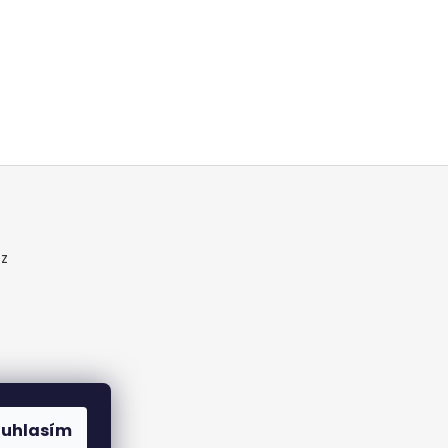
cz
ouhlasím