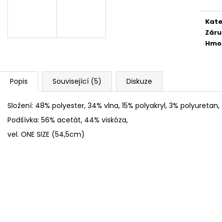
FLEECOVÉ NÁKRČNÍKY
SPACÍ ČEPICE 
125 Kč
149 Kč
Kate
Záru
Hmo
Popis
Související (5)
Diskuze
Složení: 48% polyester, 34% vlna, 15% polyakryl, 3% polyuretan,
Podšívka: 56% acetát, 44% viskóza,
vel. ONE SIZE (54,5cm)