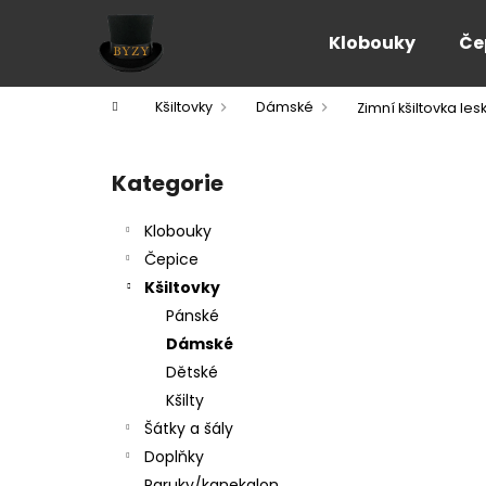
K
Přejít
na
o
Klobouky
Če
obsah
Zpět
Zpět
š
do
do
í
Domů
Kšiltovky
Dámské
Zimní kšiltovka les
k
obchodu
obchodu
P
o
Kategorie
Přeskočit
s
kategorie
t
Klobouky
r
Čepice
a
Kšiltovky
n
Pánské
n
Dámské
í
Dětské
p
Kšilty
a
Šátky a šály
n
Doplňky
e
Paruky/kanekalon