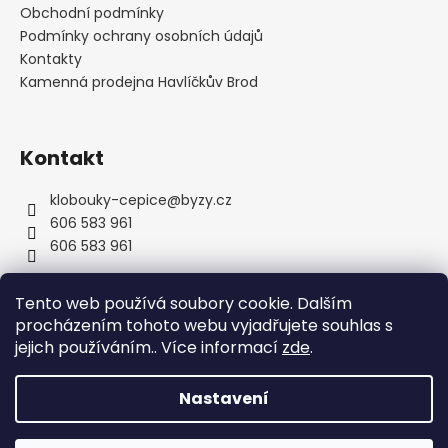
t
Obchodní podmínky
í
Podmínky ochrany osobních údajů
Kontakty
Kamenná prodejna Havlíčkův Brod
Kontakt
klobouky-cepice
@
byzy.cz
606 583 961
606 583 961
Tento web používá soubory cookie. Dalším
procházením tohoto webu vyjadřujete souhlas s
jejich používáním.. Více informací
zde
.
Nastavení
Vytvořil Shoptet
Copyright 2026
byzyhats
. Všechna práva vyhrazena.