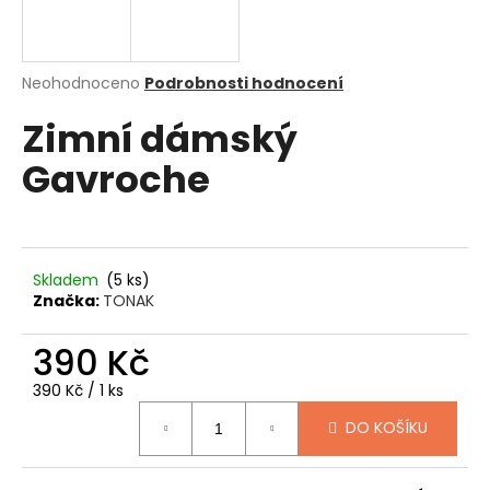
a
j
í
Průměrné
Neohodnoceno
Podrobnosti hodnocení
hodnocení
t
Zimní dámský
produktu
?
je
Gavroche
0,0
z
5
hvězdiček.
HLEDAT
Skladem
(5 ks)
Značka:
TONAK
D
390 Kč
o
Měrná
390 Kč / 1 ks
p
cena:
o
DO KOŠÍKU
r
u