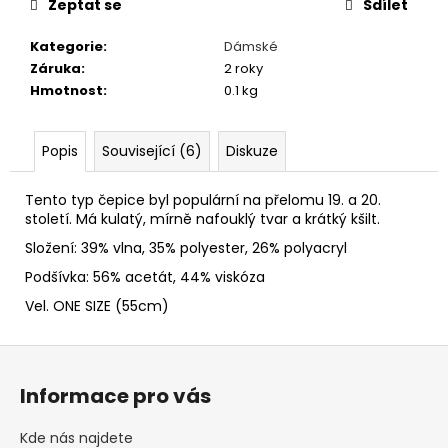
č
Zeptat se
Sdílet
u
j
Kategorie
:
Dámské
e
Záruka
:
2 roky
m
Hmotnost
:
0.1 kg
e
Popis
Související (6)
Diskuze
NÁKRČNÍKY
S
Tento typ čepice byl populární na přelomu 19. a 20.
VÁNOČNÍMI
století. Má kulatý, mírně nafouklý tvar a krátký kšilt.
MOTIVY
Složení: 39% vlna, 35% polyester, 26% polyacryl
249
Kč
Podšívka: 56% acetát, 44% viskóza
Vel. ONE SIZE (55cm)
Z
á
Informace pro vás
p
a
Kde nás najdete