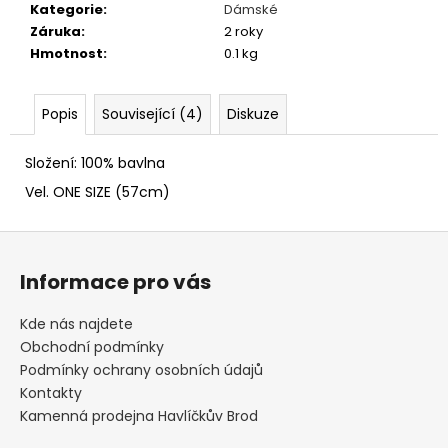
č
Kategorie
:
Dámské
u
Záruka
:
2 roky
j
Hmotnost
:
0.1 kg
e
m
e
Popis
Související (4)
Diskuze
Složení: 100% bavlna
FLEECOVÉ
NÁKRČNÍKY
Vel. ONE SIZE (57cm)
125
Kč
Z
á
Informace pro vás
p
a
Kde nás najdete
t
Obchodní podmínky
í
Podmínky ochrany osobních údajů
Kontakty
Kamenná prodejna Havlíčkův Brod