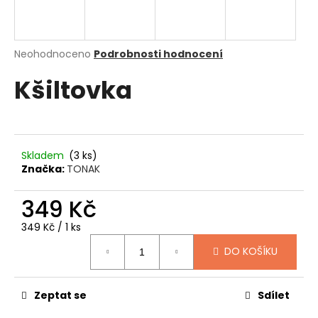
a
j
í
Průměrné
Neohodnoceno
Podrobnosti hodnocení
hodnocení
t
Kšiltovka
produktu
?
je
0,0
z
5
hvězdiček.
Skladem
(3 ks)
HLEDAT
Značka:
TONAK
349 Kč
D
Měrná
349 Kč / 1 ks
o
cena:
DO KOŠÍKU
p
o
r
Zeptat se
Sdílet
u