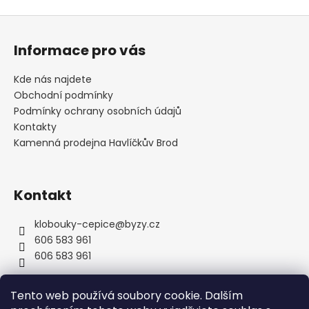
Z
á
Informace pro vás
p
a
Kde nás najdete
t
Obchodní podmínky
í
Podmínky ochrany osobních údajů
Kontakty
Kamenná prodejna Havlíčkův Brod
Kontakt
klobouky-cepice
@
byzy.cz
606 583 961
606 583 961
Tento web používá soubory cookie. Dalším