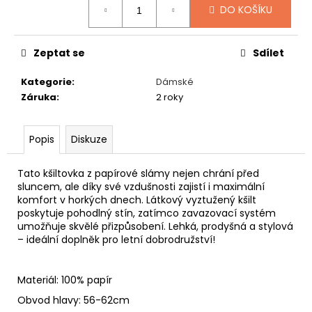
č
DO KOŠÍKU
u
j
e
Zeptat se
Sdílet
m
e
Kategorie
:
Dámské
Záruka
:
2 roky
ČEPICE
NA
Popis
Diskuze
SPANÍ
ŽEBROVÁ
195
Tato kšiltovka z papírové slámy nejen chrání před
Kč
sluncem, ale díky své vzdušnosti zajistí i maximální
komfort v horkých dnech. Látkový vyztužený kšilt
poskytuje pohodlný stín, zatímco zavazovací systém
umožňuje skvělé přizpůsobení. Lehká, prodyšná a stylová
– ideální doplněk pro letní dobrodružství!
Materiál: 100% papír
Obvod hlavy: 56-62cm