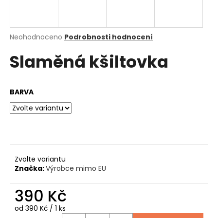
a
j
í
Průměrné
Neohodnoceno
Podrobnosti hodnocení
hodnocení
t
Slaměná kšiltovka
produktu
?
je
0,0
z
BARVA
5
hvězdiček.
HLEDAT
D
Zvolte variantu
o
Značka:
Výrobce mimo EU
p
o
390 Kč
r
u
Měrná
od 390 Kč / 1 ks
cena: