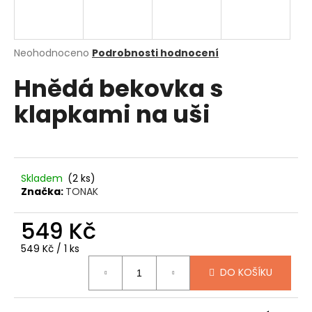
a
j
í
Průměrné
Neohodnoceno
Podrobnosti hodnocení
hodnocení
t
Hnědá bekovka s
produktu
?
je
klapkami na uši
0,0
z
5
hvězdiček.
HLEDAT
Skladem
(2 ks)
Značka:
TONAK
D
549 Kč
o
Měrná
549 Kč / 1 ks
p
cena:
o
DO KOŠÍKU
r
u