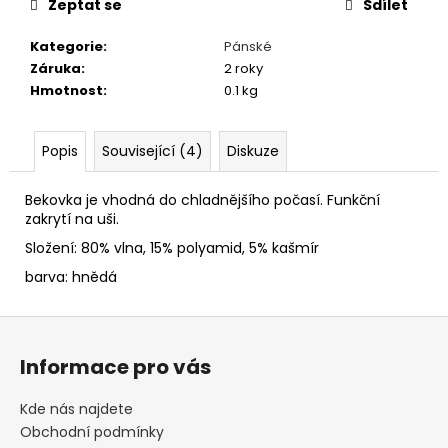
č
Zeptat se
Sdílet
u
j
Kategorie
:
Pánské
e
Záruka
:
2 roky
m
Hmotnost
:
0.1 kg
e
Popis
Související (4)
Diskuze
BARET
DALMATIN
Bekovka je vhodná do chladnějšího počasí. Funkční
349
zakrytí na uši.
Kč
Složení: 80% vlna, 15% polyamid, 5% kašmír
barva: hnědá
Z
á
Informace pro vás
p
a
Kde nás najdete
t
Obchodní podmínky