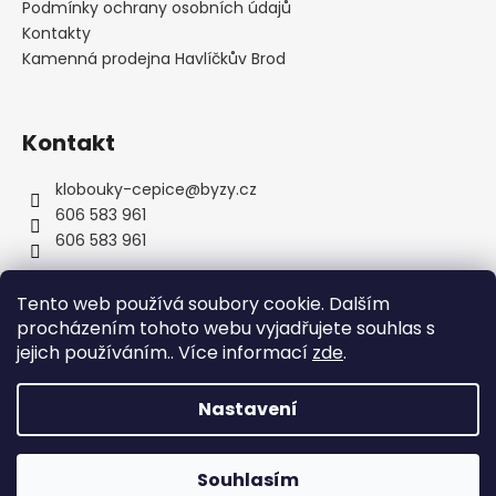
í
Podmínky ochrany osobních údajů
Kontakty
Kamenná prodejna Havlíčkův Brod
Kontakt
klobouky-cepice
@
byzy.cz
606 583 961
606 583 961
Tento web používá soubory cookie. Dalším
procházením tohoto webu vyjadřujete souhlas s
jejich používáním.. Více informací
zde
.
Nastavení
Vytvořil Shoptet
Copyright 2026
byzyhats
. Všechna práva vyhrazena.
Souhlasím
Upravit nastavení cookies