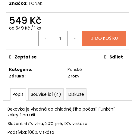
č
Značka:
TONAK
u
j
549 Kč
e
m
Měrná
od 549 Kč / 1 ks
e
cena:
DO KOŠÍKU
SPACÍ
ČEPICE
Zeptat se
Sdílet
TUČŇÁK
Kategorie
:
Pánské
149
Kč
Záruka
:
2 roky
Popis
Související (4)
Diskuze
Bekovka je vhodná do chladnějšího počasí. Funkční
zakrytí na uši.
Složení: 67% vlna, 20% jiné, 13% viskóza
Podšívka: 100% viskóza