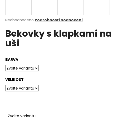
a
j
í
Průměrné
Neohodnoceno
Podrobnosti hodnocení
hodnocení
t
Bekovky s klapkami na
produktu
?
je
uši
0,0
z
5
hvězdiček.
BARVA
HLEDAT
VELIKOST
D
o
p
o
r
u
Zvolte variantu