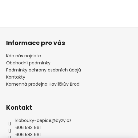
Z
á
Informace pro vás
p
a
Kde nás najdete
t
Obchodní podmínky
í
Podmínky ochrany osobních údajů
Kontakty
Kamenná prodejna Havlíčkův Brod
Kontakt
klobouky-cepice
@
byzy.cz
606 583 961
606 583 961