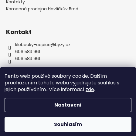
Kontakty
Kamenná prodejna Havlíčkův Brod
Kontakt
klobouky-cepice
@
byzy.cz
606 583 961
606 583 961
Tento web používá soubory cookie. Dalším
procházením tohoto webu vyjadřujete souhlas s
jejich používáním.. Více informací
zde
.
Nastavení
Vytvořil Shoptet
Copyright 2026
byzyhats
. Všechna práva vyhrazena.
Souhlasím
Upravit nastavení cookies