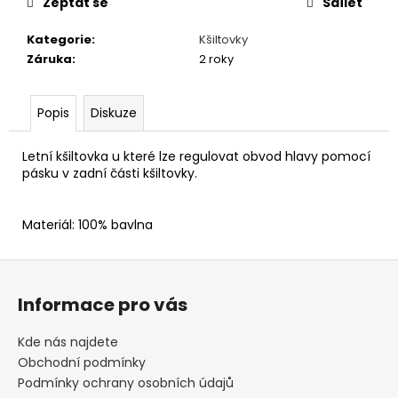
č
Zeptat se
Sdílet
u
j
Kategorie
:
Kšiltovky
e
Záruka
:
2 roky
m
e
Popis
Diskuze
NÁKRČNÍKY
Letní kšiltovka u které lze regulovat obvod hlavy pomocí
S
pásku v zadní části kšiltovky.
VÁNOČNÍMI
MOTIVY
249
Materiál: 100% bavlna
Kč
Z
á
Informace pro vás
p
a
Kde nás najdete
t
Obchodní podmínky
í
Podmínky ochrany osobních údajů