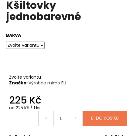
Kšiltovky
produktu
a
je
jednobarevné
0,0
j
z
í
5
t
hvězdiček.
BARVA
?
HLEDAT
Zvolte variantu
Značka:
Výrobce mimo EU
D
225 Kč
o
Měrná
od 225 Kč / 1 ks
p
cena:
o
DO KOŠÍKU
r
u