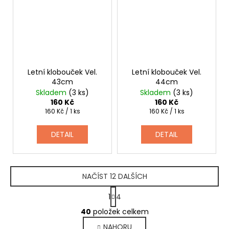
Letní klobouček Vel.
Letní klobouček Vel.
43cm
44cm
Skladem
(3 ks)
Skladem
(3 ks)
160 Kč
160 Kč
Měrná
Měrná
160 Kč / 1 ks
160 Kč / 1 ks
cena:
cena:
DETAIL
DETAIL
NAČÍST 12 DALŠÍCH
S
1
4
t
O
r
40
položek celkem
v
á
NAHORU