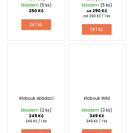
Skladem
(5 ks)
Skladem
(5 ks)
250 Kč
290 Kč
od
Měrná
od 290 Kč / 1 ks
cena:
DETAIL
DETAIL
Klobouk skládací
Klobouk Wild
Skladem
(2 ks)
Skladem
(3 ks)
249 Kč
349 Kč
Měrná
Měrná
249 Kč / 1 ks
349 Kč / 1 ks
cena:
cena: