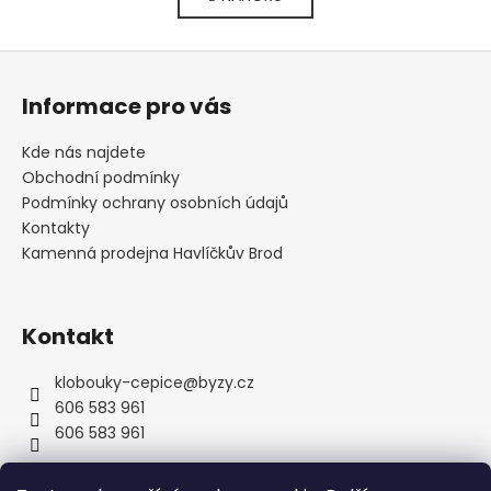
l
n
k
á
o
d
Z
v
a
á
á
c
Informace pro vás
n
p
í
í
p
a
Kde nás najdete
r
t
Obchodní podmínky
v
í
Podmínky ochrany osobních údajů
k
Kontakty
y
Kamenná prodejna Havlíčkův Brod
v
ý
p
Kontakt
i
s
u
klobouky-cepice
@
byzy.cz
606 583 961
606 583 961