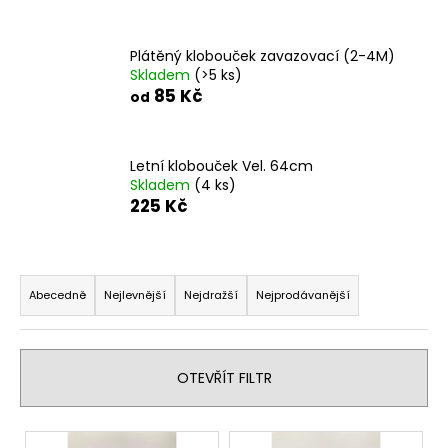
a
j
Plátěný klobouček zavazovací (2-4M)
í
Skladem
(>5 ks)
85 Kč
t
od
?
Letní klobouček Vel. 64cm
Skladem
(4 ks)
225 Kč
HLEDAT
Ř
a
Abecedně
Nejlevnější
Nejdražší
Nejprodávanější
D
z
o
e
p
n
OTEVŘÍT FILTR
o
í
r
p
u
V