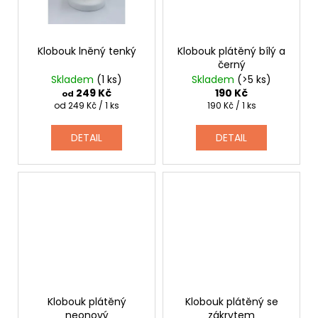
Klobouk lněný tenký
Klobouk plátěný bílý a
černý
Skladem
(1 ks)
Skladem
(>5 ks)
249 Kč
190 Kč
od
Měrná
Měrná
od 249 Kč / 1 ks
190 Kč / 1 ks
cena:
cena:
DETAIL
DETAIL
Klobouk plátěný
Klobouk plátěný se
neonový
zákrytem