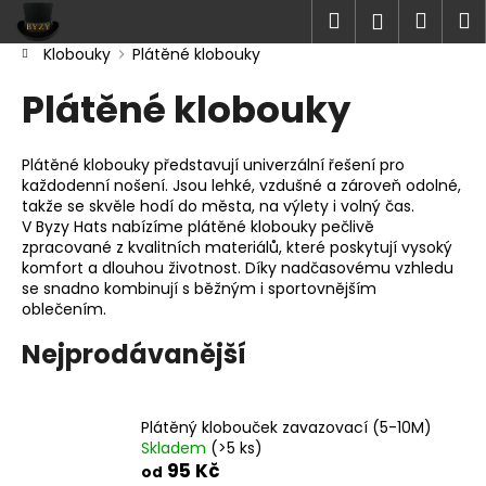
K
Přejít
Hledat
Náku
M
Přihlášen
na
o
obsah
Zpět
Zpět
Klobouky
Plátěné klobouky
košík
š
Domů
í
Plátěné klobouky
C
k
o
Plátěné klobouky představují univerzální řešení pro
p
každodenní nošení. Jsou lehké, vzdušné a zároveň odolné,
o
takže se skvěle hodí do města, na výlety i volný čas.
t
V Byzy Hats nabízíme plátěné klobouky pečlivě
zpracované z kvalitních materiálů, které poskytují vysoký
ř
komfort a dlouhou životnost. Díky nadčasovému vzhledu
e
se snadno kombinují s běžným i sportovnějším
oblečením.
b
u
Nejprodávanější
j
e
t
Plátěný klobouček zavazovací (5-10M)
Skladem
(>5 ks)
e
95 Kč
od
n