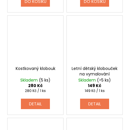
DO KOŠÍKU
DO KOŠÍKU
Kostkovaný klobouk
Letní dětský klobouček
na vymalování
Skladem
(5 ks)
Skladem
(>5 ks)
280 Kč
149 Kč
Měrná
Měrná
280 Kč / 1 ks
149 Kč / 1 ks
cena:
cena:
DETAIL
DETAIL