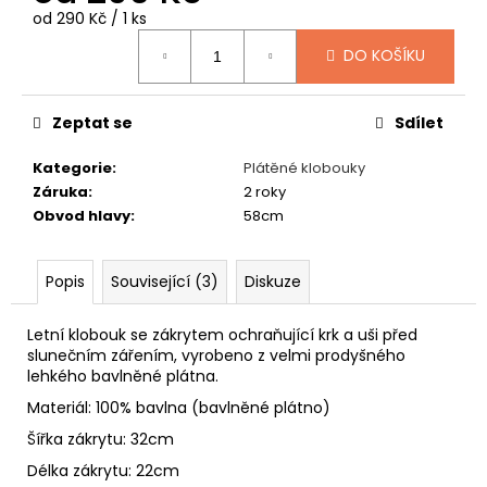
č
Měrná
od 290 Kč / 1 ks
u
cena:
j
DO KOŠÍKU
e
m
e
Zeptat se
Sdílet
Kategorie
:
Plátěné klobouky
GAVROCHE
Záruka
:
2 roky
FLEECE
Obvod hlavy
:
58cm
549
Kč
Popis
Související (3)
Diskuze
Letní klobouk se zákrytem ochraňující krk a uši před
slunečním zářením, vyrobeno z velmi prodyšného
lehkého bavlněné plátna.
Materiál: 100% bavlna (bavlněné plátno)
Šířka zákrytu: 32cm
Délka zákrytu: 22cm