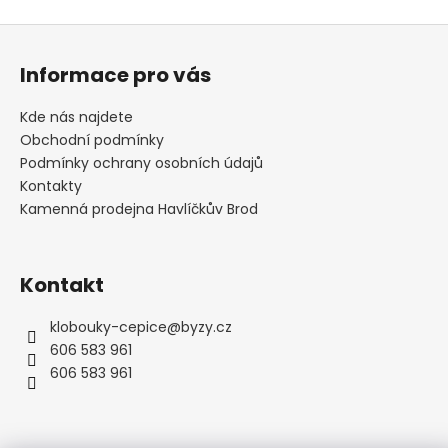
Z
á
Informace pro vás
p
a
Kde nás najdete
t
Obchodní podmínky
í
Podmínky ochrany osobních údajů
Kontakty
Kamenná prodejna Havlíčkův Brod
Kontakt
klobouky-cepice
@
byzy.cz
606 583 961
606 583 961