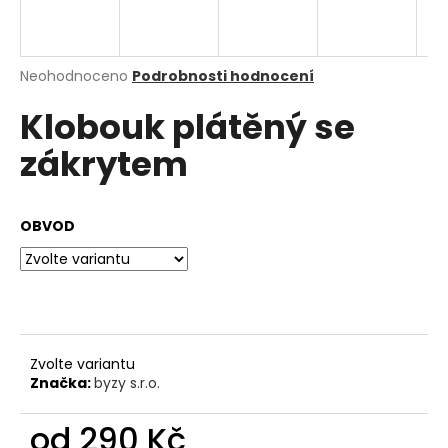
a
j
í
Průměrné
Neohodnoceno
Podrobnosti hodnocení
hodnocení
t
Klobouk plátěný se
produktu
?
je
zákrytem
0,0
z
5
hvězdiček.
OBVOD
HLEDAT
D
o
p
Zvolte variantu
o
Značka:
byzy s.r.o.
r
u
od
290 Kč