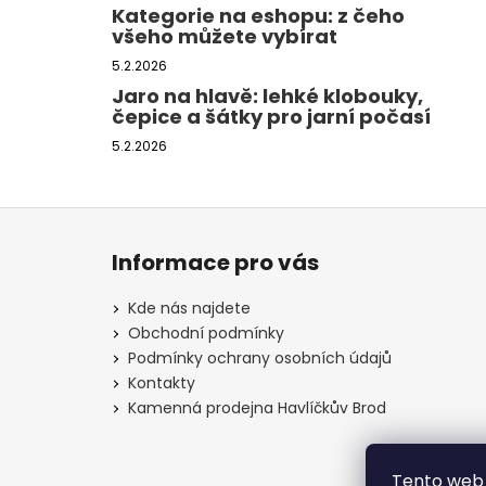
Kategorie na eshopu: z čeho
všeho můžete vybírat
5.2.2026
Jaro na hlavě: lehké klobouky,
čepice a šátky pro jarní počasí
5.2.2026
Z
á
Informace pro vás
p
a
Kde nás najdete
t
Obchodní podmínky
í
Podmínky ochrany osobních údajů
Kontakty
Kamenná prodejna Havlíčkův Brod
Tento web 