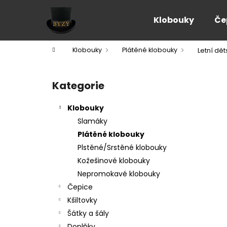
K
Přejít
na
o
Klobouky
Če
obsah
Zpět
Zpět
š
do
do
í
Domů
Klobouky
Plátěné klobouky
Letní dě
k
obchodu
obchodu
P
o
Kategorie
Přeskočit
s
kategorie
t
Klobouky
r
Slamáky
a
Plátěné klobouky
n
Plstěné/Srstěné klobouky
n
Kožešinové klobouky
í
Nepromokavé klobouky
p
Čepice
a
Kšiltovky
n
Šátky a šály
e
Doplňky