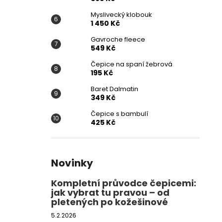
Myslivecký klobouk
1 450 Kč
Gavroche fleece
549 Kč
Čepice na spaní žebrová
195 Kč
Baret Dalmatin
349 Kč
Čepice s bambulí
425 Kč
Novinky
Kompletní průvodce čepicemi:
jak vybrat tu pravou – od
pletených po kožešinové
5.2.2026