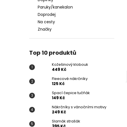
KOŽEŠINOVÝ KLOBOUK
l
Paruky/kanekalon
449 Kč
Doprodej
Na cesty
Značky
Top 10 produktů
Kožešinový klobouk
449 Kč
Fleecové nákrčníky
125 Kč
Spací čepice tučňák
149 Kč
Nákrčníky s vánočními motivy
249 Kč
Slamák strašák
395 Kč