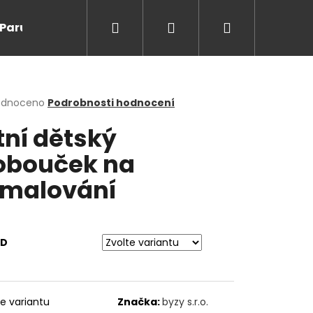
Hledat
Přihlášení
Nákupní
Paruky/kanekalon
Doprodej
Na cesty
O
košík
rné
odnoceno
Podrobnosti hodnocení
cení
tní dětský
ktu
obouček na
malování
ček.
D
Následující
te variantu
Značka:
byzy s.r.o.