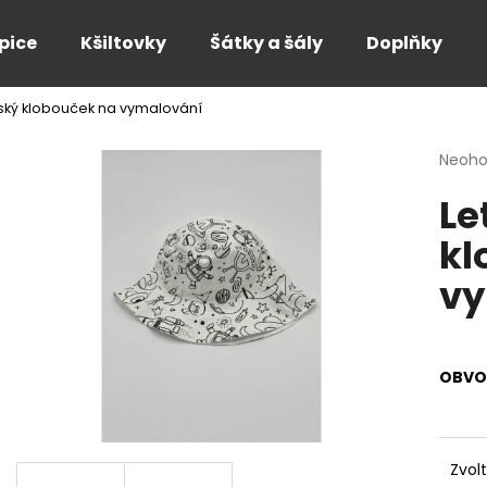
pice
Kšiltovky
Šátky a šály
Doplňky
tský klobouček na vymalování
Co potřebujete najít?
Průmě
Neoh
hodno
Le
produ
HLEDAT
je
kl
0,0
z
vy
5
Doporučujeme
hvězdi
OBVO
Zvol