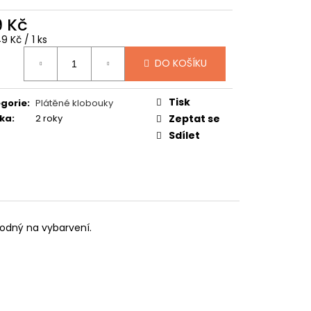
TUČŇÁK
9 Kč
ná
9 Kč / 1 ks
:
DO KOŠÍKU
Tisk
gorie
:
Plátěné klobouky
ka
:
2 roky
Zeptat se
Sdílet
hodný na vybarvení.