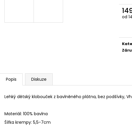
FLEECOVÉ NÁKRČNÍKY
SPACÍ ČEPICE 
14
125 Kč
149 Kč
Měr
od 14
cena
Kate
Záru
Popis
Diskuze
Lehký dětský klobouček z bavlněného plátna, bez podšívky, V
Materiál: 100% bavlna
Šířka krempy: 5,5-7cm