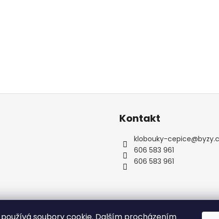
Kontakt
klobouky-cepice
@
byzy.
606 583 961
606 583 961
používá soubory cookie. Dalším procházením