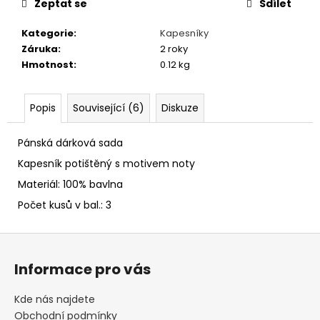
č
Zeptat se
Sdílet
u
j
Kategorie
:
Kapesníky
e
Záruka
:
2 roky
m
Hmotnost
:
0.12 kg
e
Popis
Související (6)
Diskuze
BARET
DALMATIN
Pánská dárková sada
349
Kapesník potištěný s motivem noty
Kč
Materiál: 100% bavlna
Počet kusů v bal.: 3
Z
á
Informace pro vás
p
a
Kde nás najdete
t
Obchodní podmínky