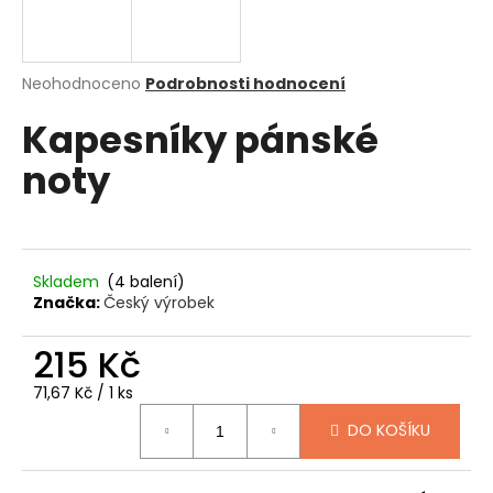
a
j
í
Průměrné
Neohodnoceno
Podrobnosti hodnocení
hodnocení
t
Kapesníky pánské
produktu
?
je
noty
0,0
z
5
hvězdiček.
HLEDAT
Skladem
(4 balení)
Značka:
Český výrobek
D
215 Kč
o
Měrná
71,67 Kč / 1 ks
p
cena:
o
DO KOŠÍKU
r
u