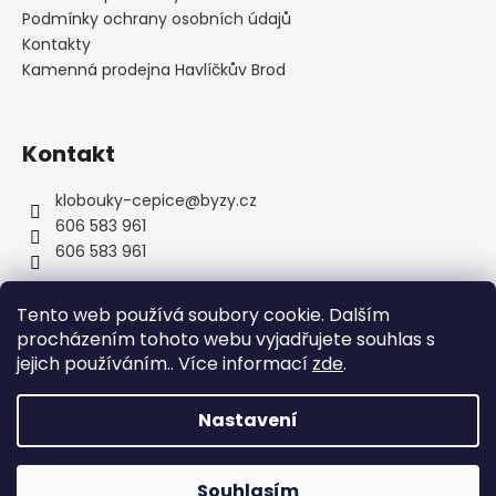
í
Podmínky ochrany osobních údajů
Kontakty
Kamenná prodejna Havlíčkův Brod
Kontakt
klobouky-cepice
@
byzy.cz
606 583 961
606 583 961
Tento web používá soubory cookie. Dalším
procházením tohoto webu vyjadřujete souhlas s
jejich používáním.. Více informací
zde
.
Nastavení
Vytvořil Shoptet
Copyright 2026
byzyhats
. Všechna práva vyhrazena.
Souhlasím
Upravit nastavení cookies