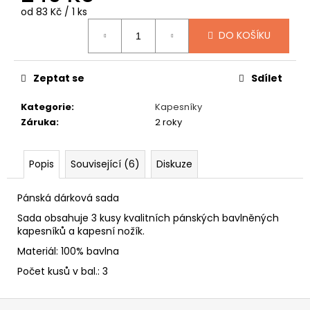
č
Měrná
od 83 Kč / 1 ks
u
cena:
j
DO KOŠÍKU
e
m
e
Zeptat se
Sdílet
Kategorie
:
Kapesníky
GAVROCHE
Záruka
:
2 roky
FLEECE
549
Kč
Popis
Související (6)
Diskuze
Pánská dárková sada
Sada obsahuje 3 kusy kvalitních pánských bavlněných
kapesníků a kapesní nožík.
Materiál: 100% bavlna
Počet kusů v bal.: 3
Z