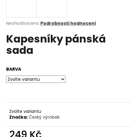
a
j
í
Průměrné
Neohodnoceno
Podrobnosti hodnocení
hodnocení
t
Kapesníky pánská
produktu
?
je
sada
0,0
z
5
hvězdiček.
BARVA
HLEDAT
D
o
p
Zvolte variantu
o
Značka:
Český výrobek
r
u
249 Kč