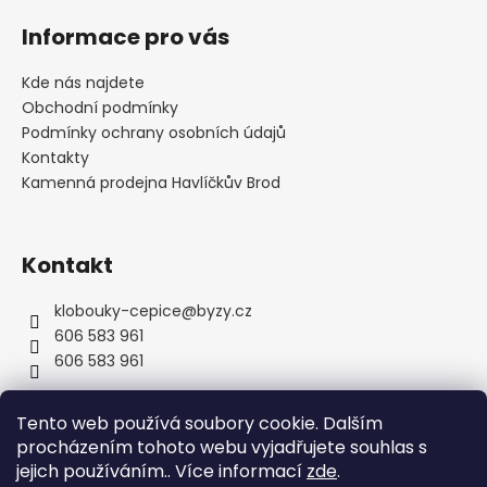
á
Informace pro vás
p
a
Kde nás najdete
t
Obchodní podmínky
í
Podmínky ochrany osobních údajů
Kontakty
Kamenná prodejna Havlíčkův Brod
Kontakt
klobouky-cepice
@
byzy.cz
606 583 961
606 583 961
Tento web používá soubory cookie. Dalším
procházením tohoto webu vyjadřujete souhlas s
jejich používáním.. Více informací
zde
.