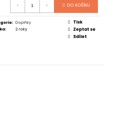
:
TUČŇÁK
DO KOŠÍKU
Tisk
gorie
:
Doplňky
ka
:
2 roky
Zeptat se
Sdílet