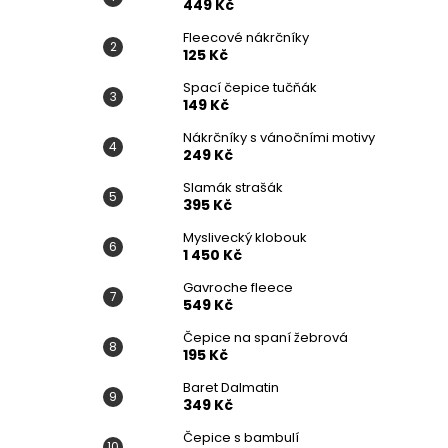
449 Kč
Fleecové nákrčníky
125 Kč
Spací čepice tučňák
149 Kč
Nákrčníky s vánočními motivy
249 Kč
Slamák strašák
395 Kč
Myslivecký klobouk
1 450 Kč
Gavroche fleece
549 Kč
Čepice na spaní žebrová
195 Kč
Baret Dalmatin
349 Kč
Čepice s bambulí