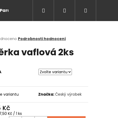
Hledat
Přihlášení
Nákupní
Paruky/kanekalon
Doprodej
Na cesty
O
košík
rné
odnoceno
Podrobnosti hodnocení
cení
ěrka vaflová 2ks
ktu
A
ček.
te variantu
Značka:
Český výrobek
Následující
5 Kč
ná
,50 Kč / 1 ks