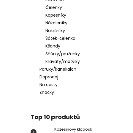
KOŽEŠINOVÝ KLOBOUK
l
Čelenky
449 Kč
Kapesníky
Nákoleníky
Nákrčníky
Šátek-čelenka
Kšandy
Šňůrky/pruženky
Kravaty/motýlky
Paruky/kanekalon
Doprodej
Na cesty
Značky
Top 10 produktů
Kožešinový klobouk