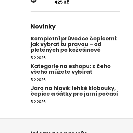
425 Kč
Novinky
Kompletní průvodce čepicemi:
jak vybrat tu pravou – od
pletených po kožešinové
5.2.2026
Kategorie na eshopu: z čeho
všeho můžete vybírat
5.2.2026
Jaro na hlavě: lehké klobouky,
čepice a šátky pro jarní počasí
5.2.2026
Z
á