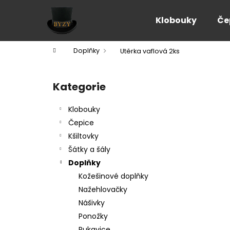
K
Přejít
na
o
Klobouky
Če
obsah
Zpět
Zpět
š
do
do
í
Domů
Doplňky
Utěrka vaflová 2ks
k
obchodu
obchodu
P
o
Kategorie
Přeskočit
s
kategorie
t
Klobouky
r
Čepice
a
Kšiltovky
n
Šátky a šály
n
Doplňky
í
Kožešinové doplňky
p
Nažehlovačky
a
Nášivky
n
Ponožky
e
Rukavice