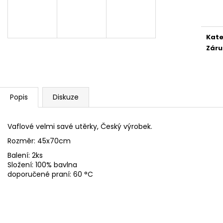
cena
FLEECOVÉ NÁKRČNÍKY
SPACÍ ČEPICE 
125 Kč
149 Kč
Kate
Záru
Popis
Diskuze
Vaflové velmi savé utěrky, Český výrobek.
Rozměr: 45x70cm
Balení: 2ks
Složení: 100% bavlna
doporučené praní: 60 °C