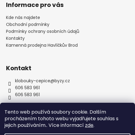
á
Informace pro vás
p
a
Kde nás najdete
t
Obchodní podmínky
í
Podmínky ochrany osobních údajů
Kontakty
Kamenná prodejna Havlíčkův Brod
Kontakt
klobouky-cepice
@
byzy.cz
606 583 961
606 583 961
Tento web používá soubory cookie. Dalším
procházením tohoto webu vyjadřujete souhlas s
jejich používáním.. Více informací
zde
.