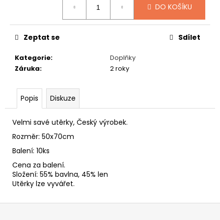
č
DO KOŠÍKU
u
j
e
Zeptat se
Sdílet
m
e
Kategorie
:
Doplňky
Záruka
:
2 roky
KOŽEŠINOVÝ
KLOBOUK
Popis
Diskuze
449
Kč
Velmi savé utěrky, Český výrobek.
Rozměr: 50x70cm
Balení: 10ks
Cena za balení.
Složení: 55% bavlna, 45% len
Utěrky lze vyvářet.
Z