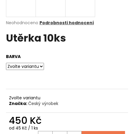
a
j
í
Průměrné
Neohodnoceno
Podrobnosti hodnocení
hodnocení
t
Utěrka 10ks
produktu
?
je
0,0
z
BARVA
5
hvězdiček.
HLEDAT
D
Zvolte variantu
o
Značka:
Český výrobek
p
o
450 Kč
r
u
Měrná
od 45 Kč / 1 ks
cena: