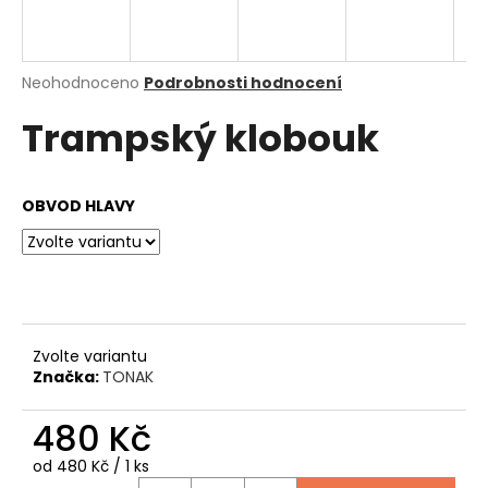
a
j
í
Průměrné
Neohodnoceno
Podrobnosti hodnocení
hodnocení
t
Trampský klobouk
produktu
?
je
0,0
z
OBVOD HLAVY
5
hvězdiček.
HLEDAT
D
Zvolte variantu
o
Značka:
TONAK
p
o
480 Kč
r
u
Měrná
od 480 Kč / 1 ks
cena: