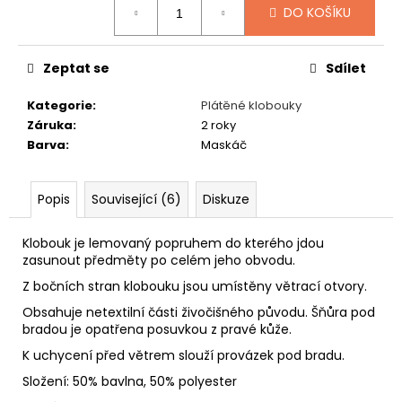
č
DO KOŠÍKU
u
j
e
Zeptat se
Sdílet
m
e
Kategorie
:
Plátěné klobouky
Záruka
:
2 roky
Barva
:
Maskáč
MYSLIVECKÝ
KLOBOUK
1
Popis
Související (6)
Diskuze
450
Kč
Klobouk je lemovaný popruhem do kterého jdou
zasunout předměty po celém jeho obvodu.
Z bočních stran klobouku jsou umístěny větrací otvory.
Obsahuje netextilní části živočišného původu. Šňůra pod
bradou je opatřena posuvkou z pravé kůže.
K uchycení před větrem slouží provázek pod bradu.
Složení: 50% bavlna, 50% polyester