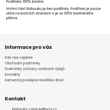
Podšívka: 100% bavlna
Vrchní část klobouku je bez podšívky. Podšívka je pouze
všitá na bočních stranách a je ze 100% bavlněného
plátna.
Z
á
Informace pro vás
p
a
Kde nás najdete
t
Obchodní podmínky
í
Podmínky ochrany osobních údajů
Kontakty
Kamenná prodejna Havlíčkův Brod
Kontakt
klobouky-cepice
@
byzy.cz