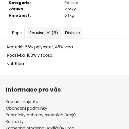
č
Kategorie
:
Pánské
u
Záruka
:
2 roky
j
Hmotnost
:
0.1 kg
e
m
e
Popis
Související (6)
Diskuze
Materiál: 55% polyester, 45% vlna
GAVROCHE
FLEECE
Podšívka: 100% viscosa
549
vel. 61cm
Kč
Z
á
Informace pro vás
p
a
Kde nás najdete
t
Obchodní podmínky
í
Podmínky ochrany osobních údajů
Kontakty
Kamenná prodejna Havlíčkův Brod