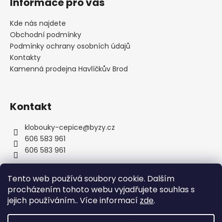
Informace pro vás
p
a
Kde nás najdete
t
Obchodní podmínky
í
Podmínky ochrany osobních údajů
Kontakty
Kamenná prodejna Havlíčkův Brod
Kontakt
klobouky-cepice
@
byzy.cz
606 583 961
606 583 961
Tento web používá soubory cookie. Dalším
procházením tohoto webu vyjadřujete souhlas s
jejich používáním.. Více informací
zde
.