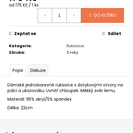
č
Měrná
od 175 Kč / 1 ks
u
cena:
j
DO KOŠÍKU
e
m
e
Zeptat se
Sdílet
Kategorie
:
Rukavice
BARET
Záruka
:
2 roky
DALMATIN
349
Kč
Popis
Diskuze
Dámské jednobarevné rukavice s dotykovými otvory na
palci a ukazováku. Uvnitř chloupek. Měkký svěr lemu.
Materiál: 95% akryl/5% spandex
Délka: 22cm
Z
á