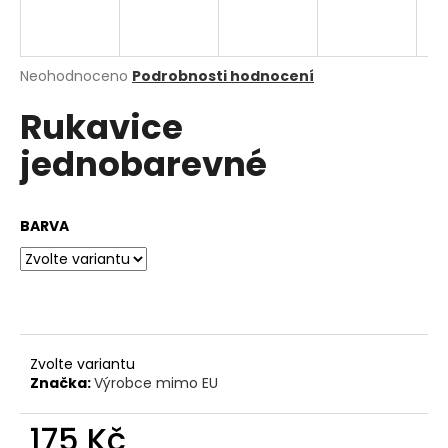
a
j
í
Průměrné
Neohodnoceno
Podrobnosti hodnocení
hodnocení
t
Rukavice
produktu
?
je
jednobarevné
0,0
z
5
hvězdiček.
BARVA
HLEDAT
D
o
p
Zvolte variantu
o
Značka:
Výrobce mimo EU
r
u
175 Kč