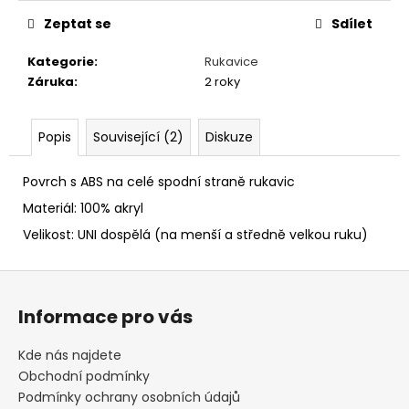
č
cena:
u
Zeptat se
Sdílet
j
e
Kategorie
:
Rukavice
m
Záruka
:
2 roky
e
Popis
Související (2)
Diskuze
SPACÍ
ČEPICE
Povrch s ABS na celé spodní straně rukavic
TUČŇÁK
Materiál: 100% akryl
149
Kč
Velikost: UNI dospělá (na menší a středně velkou ruku)
Z
á
Informace pro vás
p
a
Kde nás najdete
t
Obchodní podmínky
í
Podmínky ochrany osobních údajů