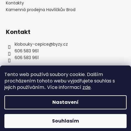
Kontakty
Kamenná prodejna Havlíčkův Brod
Kontakt
klobouky-cepice
@
byzy.cz
606 583 961
606 583 961
Tento web používá soubory cookie. Dalším
procházením tohoto webu vyjadřujete souhlas s
jejich používáním.. Více informací
zde
.
Nastavení
Vytvořil Shoptet
Copyright 2026
byzyhats
. Všechna práva vyhrazena.
Souhlasím
Upravit nastavení cookies