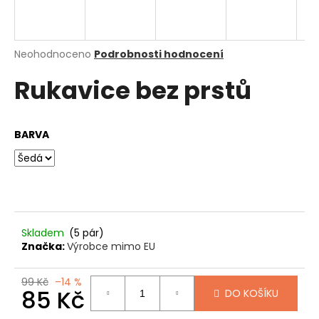
a
j
í
Průměrné
Neohodnoceno
Podrobnosti hodnocení
hodnocení
t
Rukavice bez prstů
produktu
?
je
0,0
z
BARVA
5
hvězdiček.
HLEDAT
D
Skladem
(5 pár)
o
Značka:
Výrobce mimo EU
p
o
99 Kč
–14 %
r
85 Kč
DO KOŠÍKU
u
Měrná