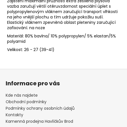
č
Zajištění maximální pružnosti extra zesílená plyšová
u
vazba zaručují větší otěruvzdornost speciální úplet s
polypropylenovým vláknem zaručující transport vlhkosti
j
na jeho vnější plochu a tím udržuje pokožku suší.
e
Elastický vláknem zpevněná oblast pleteniny zaručující
m
zafixování. na noze
e
Materiál: 80% bavlna/ 10% polypropylen/ 5% elastan/5%
polyamid
BARET
Velikost: 26 - 27 (39-41)
DALMATIN
349
Kč
Z
á
Informace pro vás
p
a
Kde nás najdete
t
Obchodní podmínky
í
Podmínky ochrany osobních údajů
Kontakty
Kamenná prodejna Havlíčkův Brod