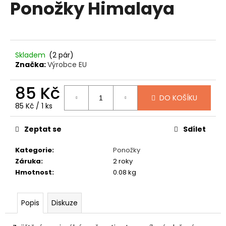
Ponožky Himalaya
produktu
a
je
0,0
j
z
í
5
t
hvězdiček.
Skladem
(2 pár)
?
Značka:
Výrobce EU
85 Kč
DO KOŠÍKU
Měrná
85 Kč / 1 ks
cena:
HLEDAT
Zeptat se
Sdílet
Kategorie
:
Ponožky
D
Záruka
:
2 roky
o
Hmotnost
:
0.08 kg
p
o
Popis
Diskuze
r
u