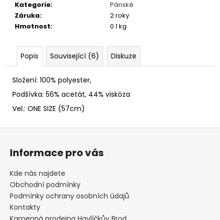
č
Kategorie
:
Pánské
u
Záruka
:
2 roky
j
Hmotnost
:
0.1 kg
e
m
e
Popis
Související (6)
Diskuze
Složení: 100% polyester,
SLAMÁK
STRAŠÁK
Podšívka: 56% acetát, 44% viskóza
395
Vel.: ONE SIZE (57cm)
Kč
Z
á
Informace pro vás
p
a
Kde nás najdete
t
Obchodní podmínky
í
Podmínky ochrany osobních údajů
Kontakty
Kamenná prodejna Havlíčkův Brod