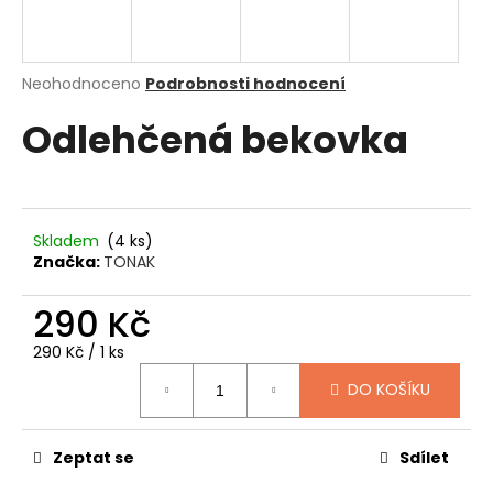
a
j
í
Průměrné
Neohodnoceno
Podrobnosti hodnocení
hodnocení
t
Odlehčená bekovka
produktu
?
je
0,0
z
5
hvězdiček.
Skladem
(4 ks)
HLEDAT
Značka:
TONAK
290 Kč
D
Měrná
290 Kč / 1 ks
o
cena:
DO KOŠÍKU
p
o
r
Zeptat se
Sdílet
u