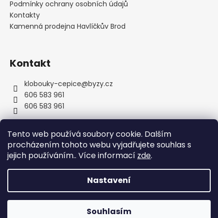
í
Podmínky ochrany osobních údajů
Kontakty
Kamenná prodejna Havlíčkův Brod
Kontakt
klobouky-cepice
@
byzy.cz
606 583 961
606 583 961
Tento web používá soubory cookie. Dalším
procházením tohoto webu vyjadřujete souhlas s
jejich používáním.. Více informací
zde
.
Nastavení
Vytvořil Shoptet
Copyright 2026
byzyhats
. Všechna práva vyhrazena.
Souhlasím
Upravit nastavení cookies