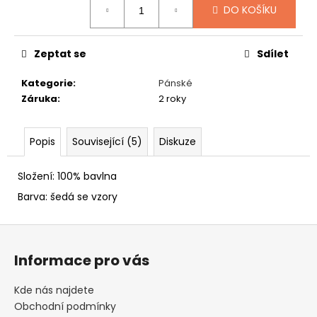
č
DO KOŠÍKU
u
j
e
Zeptat se
Sdílet
m
e
Kategorie
:
Pánské
Záruka
:
2 roky
NÁKRČNÍKY
S
Popis
Související (5)
Diskuze
VÁNOČNÍMI
MOTIVY
249
Složení: 100% bavlna
Kč
Barva: šedá se vzory
Z
á
Informace pro vás
p
a
Kde nás najdete
t
Obchodní podmínky