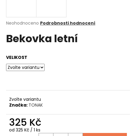
a
j
í
Průměrné
Neohodnoceno
Podrobnosti hodnocení
hodnocení
t
Bekovka letní
produktu
?
je
0,0
z
VELIKOST
5
hvězdiček.
HLEDAT
D
Zvolte variantu
o
Značka:
TONAK
p
o
325 Kč
r
u
Měrná
od 325 Kč / 1 ks
cena: