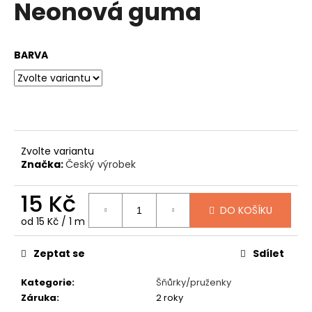
Neonová guma
produktu
a
je
0,0
j
z
í
BARVA
5
t
hvězdiček.
?
Zvolte variantu
HLEDAT
Značka:
Český výrobek
15 Kč
DO KOŠÍKU
D
Měrná
od 15 Kč / 1 m
cena:
o
p
Zeptat se
Sdílet
o
r
Kategorie
:
Šňůrky/pruženky
u
Záruka
:
2 roky