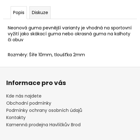
č
u
Popis
Diskuze
j
e
m
Neonová guma pevnější varianty je vhodná na sportovní
vyžití jako skákací guma nebo okrasná guma na kalhoty
e
či obuv
SLAMÁK
Rozměry: Šíře 10mm, tloušťka 2mm
STRAŠÁK
395
Z
Kč
á
Informace pro vás
p
a
Kde nás najdete
t
Obchodní podmínky
í
Podmínky ochrany osobních údajů
Kontakty
Kamenná prodejna Havlíčkův Brod