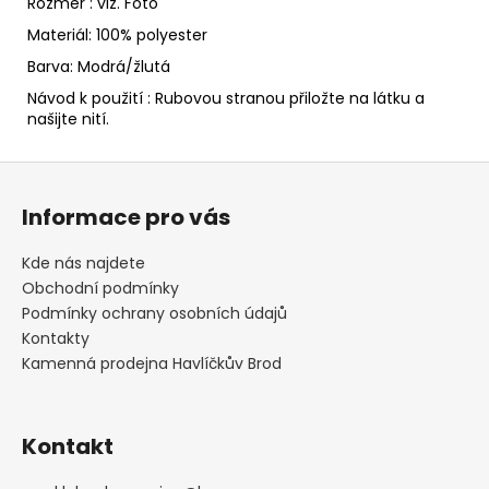
č
Rozměr : viz. Foto
u
Materiál: 100% polyester
j
Barva: Modrá/žlutá
e
m
Návod k použití : Rubovou stranou přiložte na látku a
našijte nití.
e
Z
ČEPICE
á
NA
Informace pro vás
SPANÍ
p
ŽEBROVÁ
a
Kde nás najdete
195
t
Obchodní podmínky
Kč
í
Podmínky ochrany osobních údajů
Kontakty
Kamenná prodejna Havlíčkův Brod
Kontakt