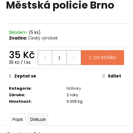
Městská policie Brno
produktu
a
je
0,0
j
z
í
5
t
hvězdiček.
Skladem
(5 ks)
?
Značka:
Český výrobek
35 Kč
DO KOŠÍKU
Měrná
35 Kč / 1 ks
cena:
HLEDAT
Zeptat se
Sdílet
Kategorie
:
Nášivky
D
Záruka
:
2 roky
o
Hmotnost
:
0.005 kg
p
o
Popis
Diskuze
r
u