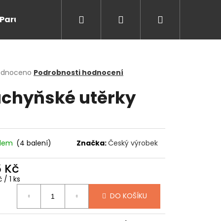
Hledat
Přihlášení
Nákupní
Paruky/kanekalon
Doprodej
Na cesty
O
košík
rné
odnoceno
Podrobnosti hodnocení
cení
chyňské utěrky
ktu
ček.
adem
(4 balení)
Značka:
Český výrobek
5 Kč
ná
 / 1 ks
:
Následující
DO KOŠÍKU