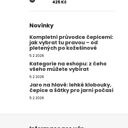
425 Kč
Novinky
Kompletní průvodce čepicemi:
jak vybrat tu pravou – od
pletených po kožešinové
5.2.2026
Kategorie na eshopu: z čeho
všeho můžete vybírat
5.2.2026
Jaro na hlavě: lehké klobouky,
čepice a šátky pro jarní počasí
5.2.2026
Z
á