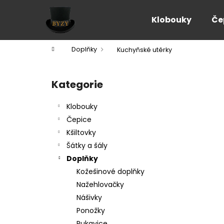
K
Přejít
na
o
Klobouky
Če
obsah
Zpět
Zpět
š
do
do
í
Domů
Doplňky
Kuchyňské utěrky
k
obchodu
obchodu
P
o
Kategorie
Přeskočit
s
kategorie
t
Klobouky
r
Čepice
a
Kšiltovky
n
Šátky a šály
n
Doplňky
í
Kožešinové doplňky
p
Nažehlovačky
a
Nášivky
n
Ponožky
e
Rukavice