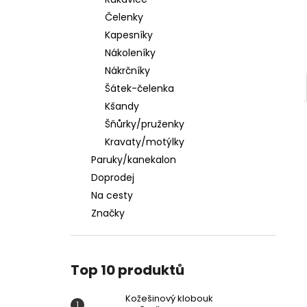
KOŽEŠINOVÝ KLOBOUK
l
Čelenky
449 Kč
Kapesníky
Nákoleníky
Nákrčníky
Šátek-čelenka
Kšandy
Šňůrky/pruženky
Kravaty/motýlky
Paruky/kanekalon
Doprodej
Na cesty
Značky
Top 10 produktů
Kožešinový klobouk