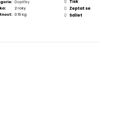
TUČŇÁK
Tisk
gorie
:
Doplňky
ka
:
2 roky
Zeptat se
tnost
:
0.15 kg
Sdílet