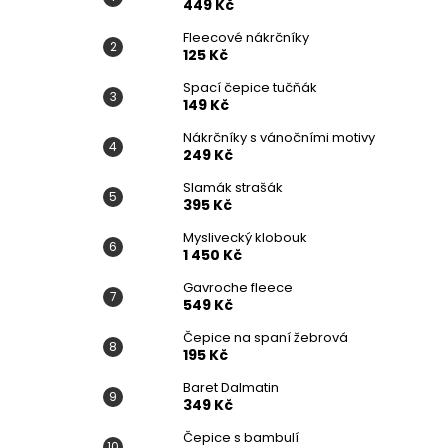
449 Kč
Fleecové nákrčníky
125 Kč
Spací čepice tučňák
149 Kč
Nákrčníky s vánočními motivy
249 Kč
Slamák strašák
395 Kč
Myslivecký klobouk
1 450 Kč
Gavroche fleece
549 Kč
Čepice na spaní žebrová
195 Kč
Baret Dalmatin
349 Kč
Čepice s bambulí