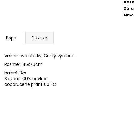
FLEECOVÉ NÁKRČNÍKY
SPACÍ ČEPICE 
Kate
Záru
125 Kč
149 Kč
Hmo
Popis
Diskuze
Velmi savé utěrky, Český výrobek.
Rozměr: 45x70cm
balení: 3ks
Složení: 100% bavlna
doporučené praní: 60 °C