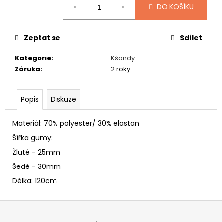
č
DO KOŠÍKU
u
j
e
Zeptat se
Sdílet
m
e
Kategorie
:
Kšandy
Záruka
:
2 roky
ČEPICE
NA
Popis
Diskuze
SPANÍ
ŽEBROVÁ
195
Materiál: 70% polyester/ 30% elastan
Kč
Šířka gumy:
Žluté - 25mm
Šedé - 30mm
Délka: 120cm
Z
á