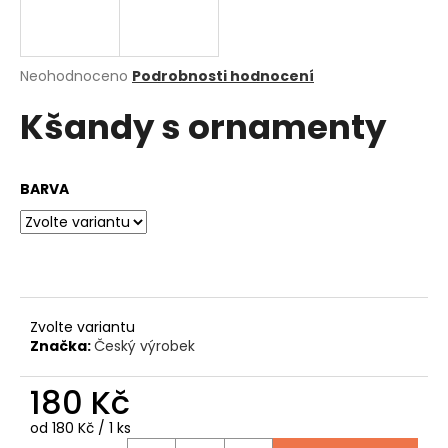
a
j
í
Průměrné
Neohodnoceno
Podrobnosti hodnocení
hodnocení
t
Kšandy s ornamenty
produktu
?
je
0,0
z
BARVA
5
hvězdiček.
HLEDAT
D
Zvolte variantu
o
Značka:
Český výrobek
p
o
180 Kč
r
u
Měrná
od 180 Kč / 1 ks
cena: