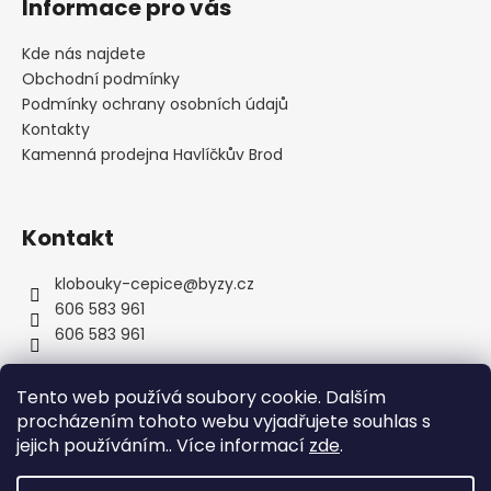
Informace pro vás
p
a
Kde nás najdete
t
Obchodní podmínky
í
Podmínky ochrany osobních údajů
Kontakty
Kamenná prodejna Havlíčkův Brod
Kontakt
klobouky-cepice
@
byzy.cz
606 583 961
606 583 961
Tento web používá soubory cookie. Dalším
procházením tohoto webu vyjadřujete souhlas s
jejich používáním.. Více informací
zde
.