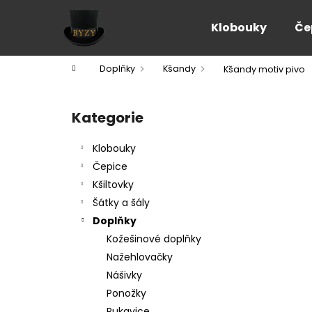
K
Přejít
na
o
Klobouky
Če
obsah
Zpět
Zpět
š
do
do
í
Domů
Doplňky
Kšandy
Kšandy motiv pivo
k
obchodu
obchodu
P
o
Kategorie
Přeskočit
s
kategorie
t
Klobouky
r
Čepice
a
Kšiltovky
n
Šátky a šály
n
Doplňky
í
Kožešinové doplňky
p
Nažehlovačky
a
Nášivky
n
Ponožky
e
Rukavice