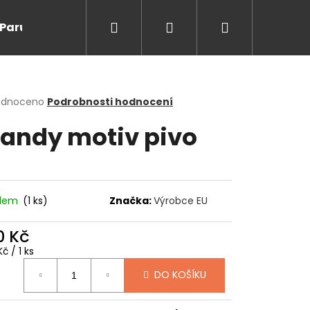
Hledat
Přihlášení
Nákupní
Paruky/kanekalon
Doprodej
Na cesty
O
košík
rné
odnoceno
Podrobnosti hodnocení
cení
andy motiv pivo
ktu
ček.
adem
(1 ks)
Značka:
Výrobce EU
0 Kč
ná
č / 1 ks
:
Následující
DO KOŠÍKU