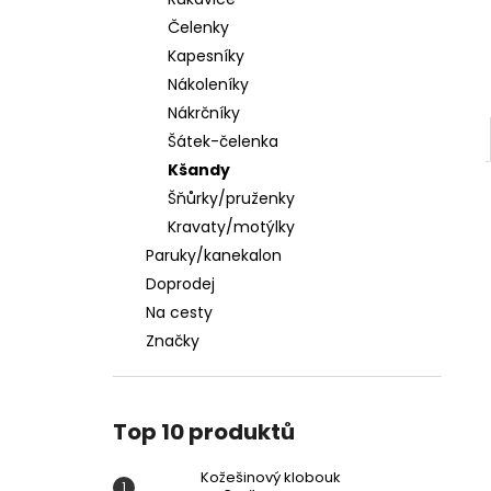
KOŽEŠINOVÝ KLOBOUK
l
Čelenky
449 Kč
Kapesníky
Nákoleníky
Nákrčníky
Šátek-čelenka
Kšandy
Šňůrky/pruženky
Kravaty/motýlky
Paruky/kanekalon
Doprodej
Na cesty
Značky
Top 10 produktů
Kožešinový klobouk