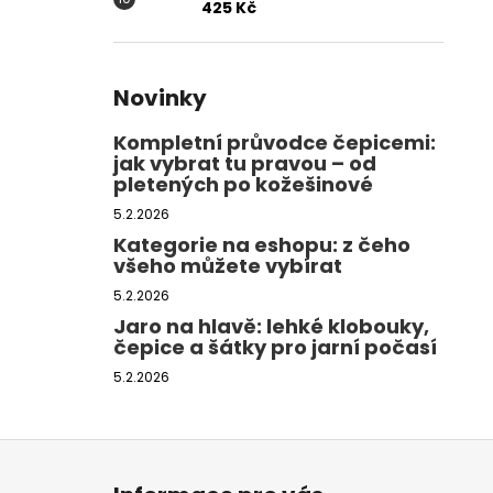
425 Kč
Novinky
Kompletní průvodce čepicemi:
jak vybrat tu pravou – od
pletených po kožešinové
5.2.2026
Kategorie na eshopu: z čeho
všeho můžete vybírat
5.2.2026
Jaro na hlavě: lehké klobouky,
čepice a šátky pro jarní počasí
5.2.2026
Z
á