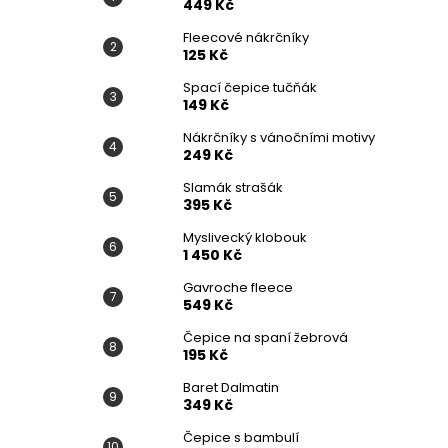
449 Kč
Fleecové nákrčníky
125 Kč
Spací čepice tučňák
149 Kč
Nákrčníky s vánočními motivy
249 Kč
Slamák strašák
395 Kč
Myslivecký klobouk
1 450 Kč
Gavroche fleece
549 Kč
Čepice na spaní žebrová
195 Kč
Baret Dalmatin
349 Kč
Čepice s bambulí