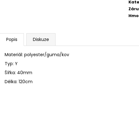
FLEECOVÉ NÁKRČNÍKY
SPACÍ ČEPICE 
Kate
Záru
125 Kč
149 Kč
Hmo
Popis
Diskuze
Materiál: polyester/guma/kov
Typ: Y
Šířka: 40mm
Délka: 120cm