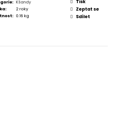
TUČŇÁK
Tisk
gorie
:
Kšandy
ka
:
2 roky
Zeptat se
tnost
:
0.16 kg
Sdílet