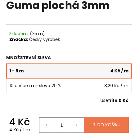
Guma plochá 3mm
produktu
a
je
0,0
j
z
í
5
t
hvězdiček.
Skladem
(>5 m)
?
Značka:
Český výrobek
MNOŽSTEVNÍ SLEVA
1 - 9 m
4 Kč
/ m
HLEDAT
10 a více m = sleva 20 %
3,20 Kč
/ m
D
Ušetříte
0 Kč
o
p
o
4 Kč
r
DO KOŠÍKU
Měrná
4 Kč / 1 m
u
cena: