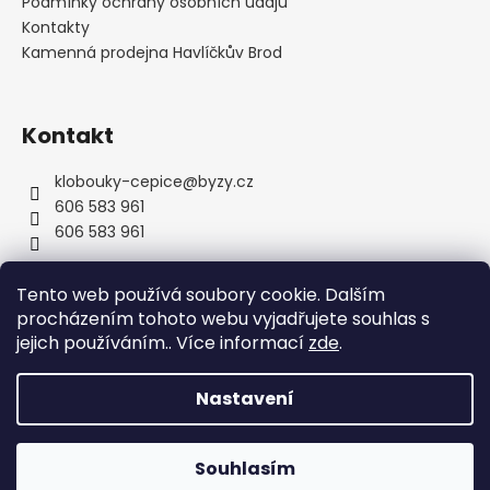
í
Podmínky ochrany osobních údajů
Kontakty
Kamenná prodejna Havlíčkův Brod
Kontakt
klobouky-cepice
@
byzy.cz
606 583 961
606 583 961
Tento web používá soubory cookie. Dalším
procházením tohoto webu vyjadřujete souhlas s
jejich používáním.. Více informací
zde
.
Nastavení
Vytvořil Shoptet
Copyright 2026
byzyhats
. Všechna práva vyhrazena.
Souhlasím
Upravit nastavení cookies