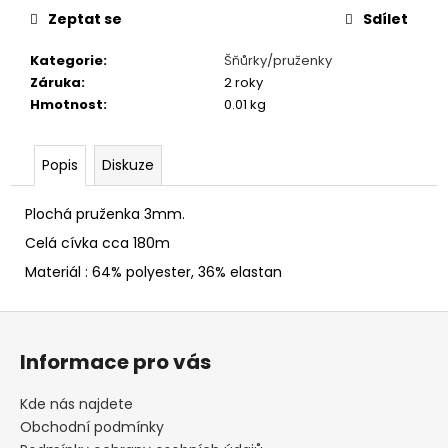
č
Zeptat se
Sdílet
u
j
Kategorie
:
Šňůrky/pruženky
e
Záruka
:
2 roky
m
Hmotnost
:
0.01 kg
e
Popis
Diskuze
SLAMÁK
STRAŠÁK
Plochá pruženka 3mm.
395
Kč
Celá cívka cca 180m
Materiál : 64% polyester, 36% elastan
Z
á
Informace pro vás
p
a
Kde nás najdete
t
Obchodní podmínky